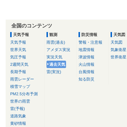
全国のコンテンツ
天気予報
観測
防災情報
天気図
天気予報
雨雲(過去)
警報・注意報
天気図
世界天気
アメダス実況
地震情報
気象衛星
気圧予報
実況天気
津波情報
世界衛星
2週間天気
過去天気
火山情報
長期予報
雷(実況)
台風情報
雨雲レーダー
知る防災
積雪マップ
PM2.5分布予測
世界の雨雲
雷(予報)
道路気象
黄砂情報