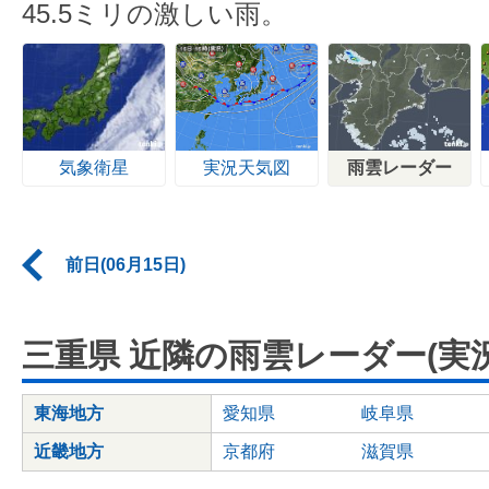
45.5ミリの激しい雨。
気象衛星
実況天気図
雨雲レーダー
前日(06月15日)
三重県 近隣の雨雲レーダー(実況
東海地方
愛知県
岐阜県
近畿地方
京都府
滋賀県