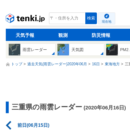
tenki.jp
検索
現在地
天気予報
観測
防災情報
雨雲レーダー
天気図
PM2
トップ
過去天気(雨雲レーダー)2020年06月
16日
東海地方
三
三重県の雨雲レーダー
(2020年06月16日)
前日(06月15日)