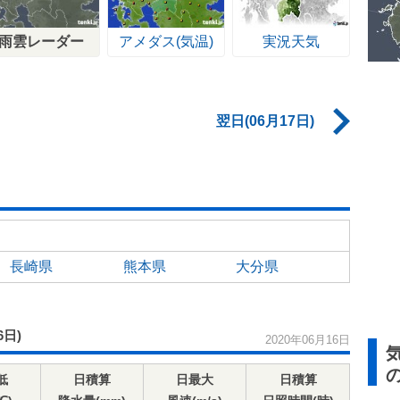
雨雲レーダー
アメダス(気温)
実況天気
翌日(06月17日)
長崎県
熊本県
大分県
6日)
2020年06月16日
低
日積算
日最大
日積算