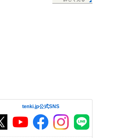
16日11:48
東北北部で雷雲発達 どしゃ降りの
雨も 奄美には雷雲が連なる
16日11:07
16日 お帰り時間の傘予報 関東か
ら北海道で雨雲発達
16日10:07
千葉県で震度3の地震 津波の心配な
し
16日08:35
16日 急な雷雨や激しい雨 竜巻の
恐れも 真夏の暑さ続く
16日07:23
tenki.jp公式SNS