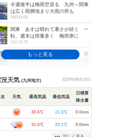
今週後半は梅雨空戻る 九州～関東
は広く雨脚強まり大雨の所も
16日18:03
関東 あすは晴れて暑さが続く 一
転、週末は雨量多く 梅雨寒に
16日16:29
関東北部に雷雲 都内にも雨雲 夜
にかけて平野部も急な雨や落雷注意
16日15:42
東北 きのう以上に激しい雷雨・竜
実況天気
2020年06月16日
(九州地方)
巻などの突風注意
16日12:36
日積算
点名
天気
最高気温
最低気温
降水量
ここ1週間の地震回数 きょうは朝ま
でに震度3が2回発生
岡
30.6℃
21.6℃
0.0
mm
16日12:08
塚
31.0℃
20.2℃
0.0
mm
週間 金曜は梅雨前線の活動活発
大雨に警戒 空気ひんやり
詳しく見る