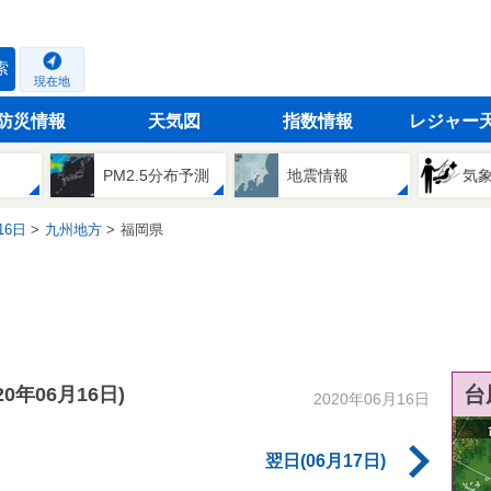
索
現在地
防災情報
天気図
指数情報
レジャー
PM2.5分布予測
地震情報
気
16日
九州地方
福岡県
台
020年06月16日)
2020年06月16日
翌日(06月17日)