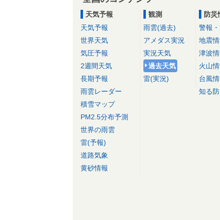
天気予報
観測
防災
天気予報
雨雲(過去)
警報・
世界天気
アメダス実況
地震情
気圧予報
実況天気
津波情
2週間天気
過去天気
火山情
長期予報
雷(実況)
台風情
雨雲レーダー
知る防
積雪マップ
PM2.5分布予測
世界の雨雲
雷(予報)
道路気象
黄砂情報