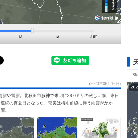
衛
(2020年06月16日)
雲や雷雲。北秋田市脇神で未明に38.0ミリの激しい雨。東日
日連続の真夏日となった。奄美は梅雨前線に伴う雨雲がかか
い雨。