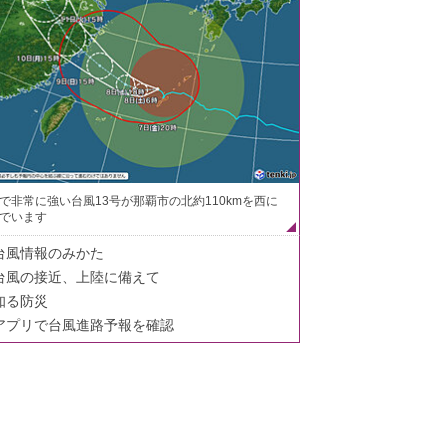
で非常に強い台風13号が那覇市の北約110kmを西に
でいます
台風情報のみかた
台風の接近、上陸に備えて
知る防災
アプリで台風進路予報を確認