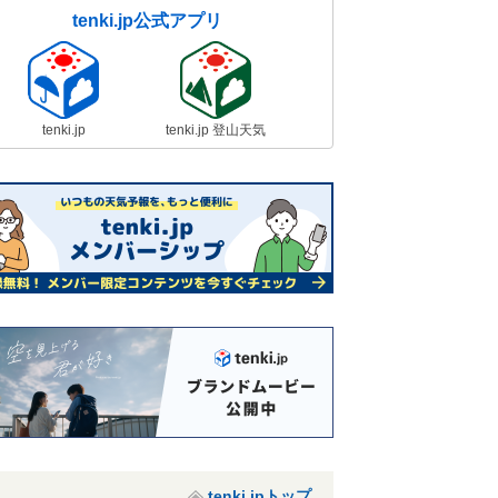
tenki.jp公式アプリ
tenki.jp
tenki.jp 登山天気
tenki.jpトップ