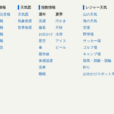
情報
天気図
指数情報
レジャー天気
注意報
天気図
通年
夏季
山の天気
報
気象衛星
洗濯
汗かき
海の天気
報
世界衛星
服装
不快
空港
報
お出かけ
冷房
野球場
報
星空
アイス
サッカー場
災
傘
ビール
ゴルフ場
紫外線
キャンプ場
体感温度
競馬・競艇・競輪
洗車
釣り
睡眠
お出かけスポット