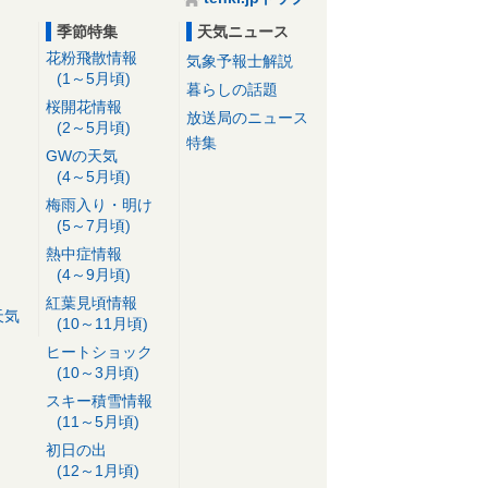
季節特集
天気ニュース
花粉飛散情報
気象予報士解説
(1～5月頃)
暮らしの話題
桜開花情報
放送局のニュース
(2～5月頃)
特集
GWの天気
(4～5月頃)
梅雨入り・明け
(5～7月頃)
熱中症情報
(4～9月頃)
紅葉見頃情報
天気
(10～11月頃)
ヒートショック
(10～3月頃)
スキー積雪情報
(11～5月頃)
初日の出
(12～1月頃)