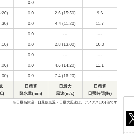
0.0
---
---
4:20)
0.0
2.6 (15:50)
9.6
3:30)
0.0
4.4 (11:20)
11.7
0.0
---
---
4:10)
0.0
2.8 (13:00)
10.0
0.0
---
---
4:00)
0.0
4.6 (14:20)
11.1
3:00)
0.0
7.4 (16:20)
---
低
日積算
日最大
日積算
℃)
降水量(mm)
風速(m/s)
日照時間(時)
※日最高気温・日最低気温・日最大風速は、アメダス10分値です