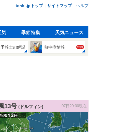
tenki.jpトップ
｜
サイトマップ
｜
ヘルプ
天気
季節特集
天気ニュース
象予報士の解説
熱中症情報
注目
風13号
(ドルフィン)
07日20:00現在