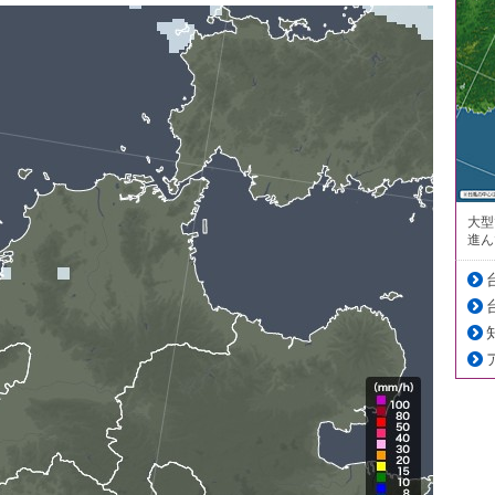
大型
進ん