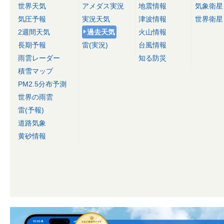
世界天気
アメダス実況
地震情報
気象衛星
気圧予報
実況天気
津波情報
世界衛星
2週間天気
過去天気
火山情報
長期予報
雷(実況)
台風情報
雨雲レーダー
知る防災
積雪マップ
PM2.5分布予測
世界の雨雲
雷(予報)
道路気象
黄砂情報