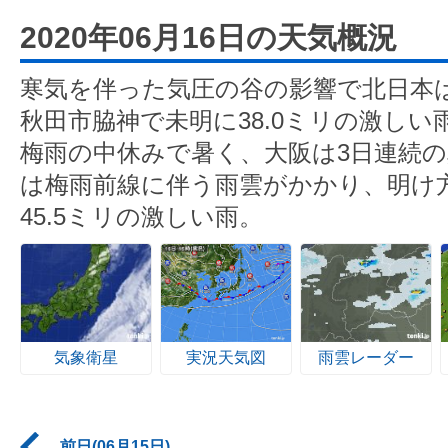
2020年06月16日の天気概況
寒気を伴った気圧の谷の影響で北日本
秋田市脇神で未明に38.0ミリの激し
梅雨の中休みで暑く、大阪は3日連続
は梅雨前線に伴う雨雲がかかり、明け
45.5ミリの激しい雨。
気象衛星
実況天気図
雨雲レーダー
前日(06月15日)