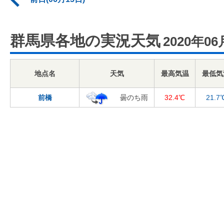
群馬県各地の実況天気
2020年06
地点名
天気
最高気温
最低気
前橋
曇のち雨
32.4℃
21.7