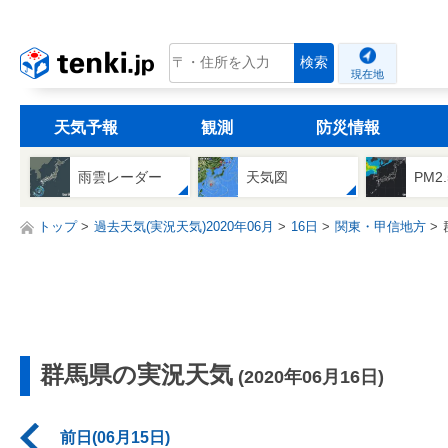
tenki.jp
検索
現在地
天気予報
観測
防災情報
雨雲レーダー
天気図
PM2
トップ
過去天気(実況天気)2020年06月
16日
関東・甲信地方
群馬県の実況天気
(2020年06月16日)
前日(06月15日)