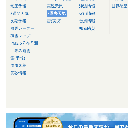
気圧予報
実況天気
津波情報
世界衛星
2週間天気
過去天気
火山情報
長期予報
雷(実況)
台風情報
雨雲レーダー
知る防災
積雪マップ
PM2.5分布予測
世界の雨雲
雷(予報)
道路気象
黄砂情報