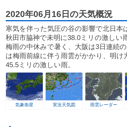
2020年06月16日の天気概況
寒気を伴った気圧の谷の影響で北日本
秋田市脇神で未明に38.0ミリの激し
梅雨の中休みで暑く、大阪は3日連続
は梅雨前線に伴う雨雲がかかり、明け
45.5ミリの激しい雨。
気象衛星
実況天気図
雨雲レーダー