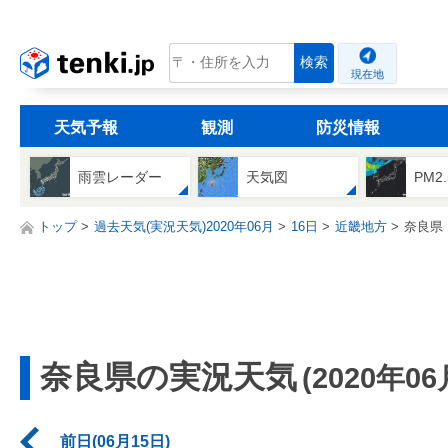
tenki.jp
検索
現在地
天気予報
観測
防災情報
雨雲レーダー
天気図
PM2
トップ
過去天気(実況天気)2020年06月
16日
近畿地方
奈良県
奈良県の実況天気
(2020年06
前日(06月15日)