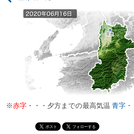
※
赤字
・・・夕方までの最高気温
青字
・