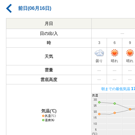
前日(06月16日)
月日
日の出/入
---
時
3
6
9
天気
曇り
晴れ
晴れ
雲量
---
---
---
雲底高度
---
---
---
1
朝までの最低気温
気温(℃)