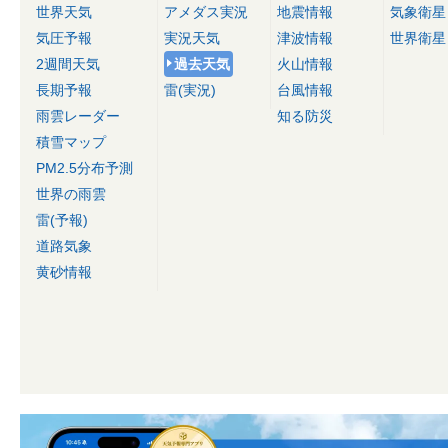
世界天気
アメダス実況
地震情報
気象衛星
気圧予報
実況天気
津波情報
世界衛星
2週間天気
過去天気
火山情報
長期予報
雷(実況)
台風情報
雨雲レーダー
知る防災
積雪マップ
PM2.5分布予測
世界の雨雲
雷(予報)
道路気象
黄砂情報