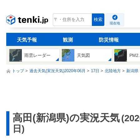
tenki.jp
検索
現在地
天気予報
観測
防災情報
雨雲レーダー
天気図
PM2
トップ
過去天気(実況天気)2020年06月
17日
北陸地方
新潟県
高田(新潟県)の実況天気
(20
日)