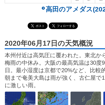
高田のアメダス(202
2020年06月17日の天気概況
本州付近は高気圧に覆われた。東北か
梅雨の中休み。大阪の最高気温は30度
日。最小湿度は京都で20%など、比較
朝まで奄美大島は雨が強く、古仁屋で1時
に激しい雨。