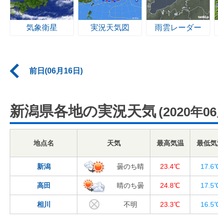
気象衛星
実況天気図
雨雲レーダー
前日(06月16日)
新潟県各地の実況天気
(2020年0
地点名
天気
最高気温
最低気
新潟
曇のち晴
23.4℃
17.6
高田
晴のち曇
24.8℃
17.5
相川
不明
23.3℃
16.5