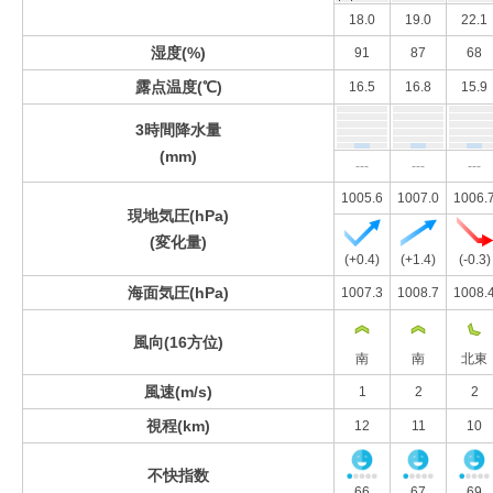
18.0
19.0
22.1
湿度(%)
91
87
68
露点温度(℃)
16.5
16.8
15.9
3時間降水量
(mm)
---
---
---
1005.6
1007.0
1006.
現地気圧(hPa)
(変化量)
(+0.4)
(+1.4)
(-0.3)
海面気圧(hPa)
1007.3
1008.7
1008.
風向(16方位)
南
南
北東
風速(m/s)
1
2
2
視程(km)
12
11
10
不快指数
66
67
69