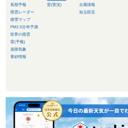
長期予報
雷(実況)
台風情報
雨雲レーダー
知る防災
積雪マップ
PM2.5分布予測
世界の雨雲
雷(予報)
道路気象
黄砂情報