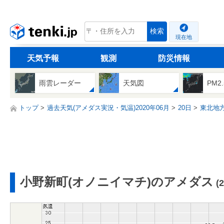
tenki.jp
検索
現在地
天気予報
観測
防災情報
雨雲レーダー
天気図
PM2
トップ
過去天気(アメダス実況・気温)2020年06月
20日
東北地
小野新町(オノニイマチ)のアメダス
(