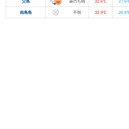
父島
曇のち晴
31.6℃
27.6
南鳥島
不明
32.9℃
26.8