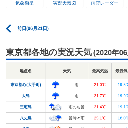
気象衛星
実況天気図
雨雲レーダー
前日(06月21日)
東京都各地の実況天気
(2020年0
地点名
天気
最高気温
最低気
東京都心(大手町)
雨
21.0℃
19.5
大島
雨
21.7℃
19.9
三宅島
雨のち曇
21.4℃
19.1
八丈島
曇時々雨
25.1℃
18.0