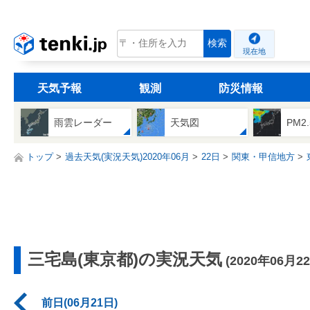
tenki.jp
検索
現在地
天気予報
観測
防災情報
雨雲レーダー
天気図
PM2
トップ
過去天気(実況天気)2020年06月
22日
関東・甲信地方
三宅島(東京都)の実況天気
(2020年06月2
前日(06月21日)