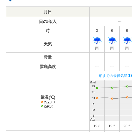
月日
日の出/入
---
時
3
6
9
天気
雨
雨
雨
雲量
---
---
---
雲底高度
---
---
---
1
朝までの最低気温
気温(℃)
19.8
19.5
20.5