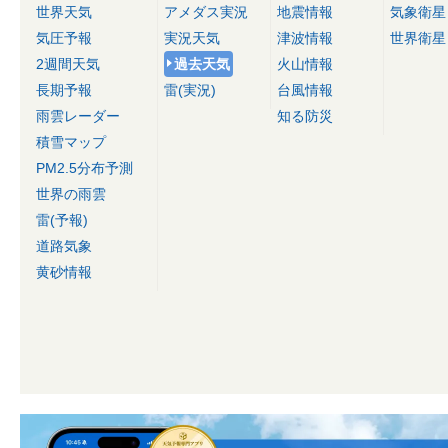
世界天気
アメダス実況
地震情報
気象衛星
気圧予報
実況天気
津波情報
世界衛星
2週間天気
過去天気
火山情報
長期予報
雷(実況)
台風情報
雨雲レーダー
知る防災
積雪マップ
PM2.5分布予測
世界の雨雲
雷(予報)
道路気象
黄砂情報