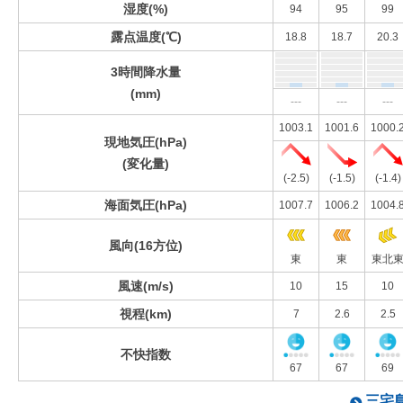
湿度(%)
94
95
99
露点温度(℃)
18.8
18.7
20.3
3時間降水量
(mm)
---
---
---
1003.1
1001.6
1000.
現地気圧(hPa)
(変化量)
(-2.5)
(-1.5)
(-1.4)
海面気圧(hPa)
1007.7
1006.2
1004.
風向(16方位)
東
東
東北
風速(m/s)
10
15
10
視程(km)
7
2.6
2.5
不快指数
67
67
69
三宅島