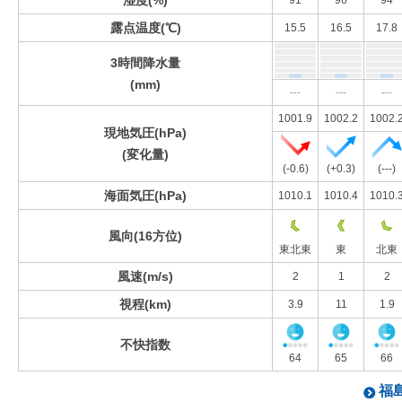
湿度(%)
91
96
94
露点温度(℃)
15.5
16.5
17.8
3時間降水量
(mm)
---
---
---
1001.9
1002.2
1002.
現地気圧(hPa)
(変化量)
(-0.6)
(+0.3)
(---)
海面気圧(hPa)
1010.1
1010.4
1010.
風向(16方位)
東北東
東
北東
風速(m/s)
2
1
2
視程(km)
3.9
11
1.9
不快指数
64
65
66
福島