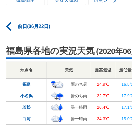
気象衛星
実況天気図
雨雲レーダー
前日(06月22日)
福島県各地の実況天気
(2020年0
地点名
天気
最高気温
最低気
福島
雨のち曇
24.9℃
16.5
小名浜
曇のち雨
22.7℃
17.9
若松
曇一時雨
26.4℃
17.1
白河
曇一時雨
24.3℃
15.0