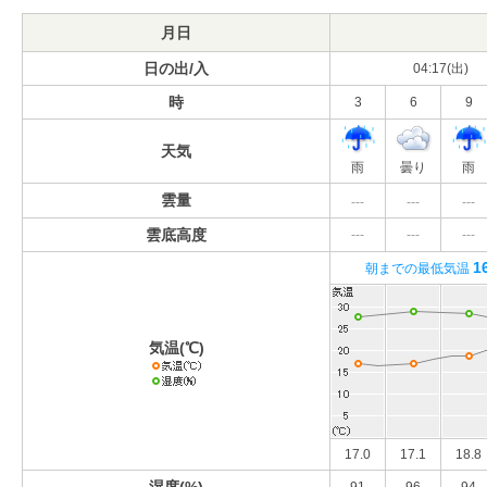
月日
日の出/入
04:17(出)
時
3
6
9
天気
雨
曇り
雨
雲量
---
---
---
雲底高度
---
---
---
1
朝までの最低気温
気温(℃)
17.0
17.1
18.8