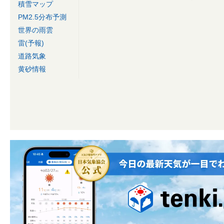
積雪マップ
PM2.5分布予測
世界の雨雲
雷(予報)
道路気象
黄砂情報