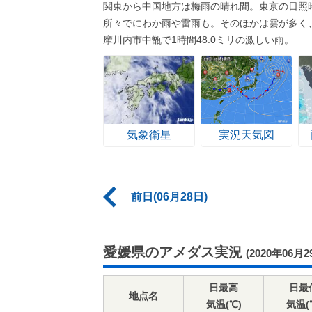
関東から中国地方は梅雨の晴れ間。東京の日照時
所々でにわか雨や雷雨も。そのほかは雲が多く
摩川内市中甑で1時間48.0ミリの激しい雨。
気象衛星
実況天気図
前日(06月28日)
愛媛県のアメダス実況
(2020年06月2
日最高
日最
地点名
気温(℃)
気温(