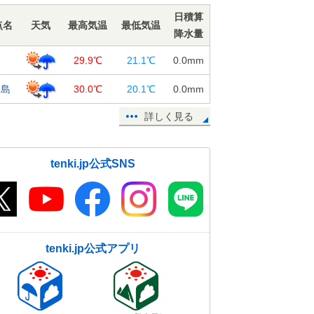
29日15:07
日積算
点名
天気
最高気温
最低気温
降水量
中国地方 今夜は次第に雨 あす30
日にかけて局地的に激しく降る
山
29.9℃
21.1℃
0.0
mm
29日14:45
和島
30.0℃
20.1℃
0.0
mm
東京都心 日照時間7時間超 9日ぶ
り
詳しく見る
29日14:27
四国地方 太平洋側では山間部を中
tenki.jp公式SNS
心に大雨に警戒
29日13:45
関西 奈良市で今月13日目の真夏日
29日13:22
tenki.jp公式アプリ
あすは滝のような雨の恐れ 梅雨本
番で金曜も大雨か 週間
29日12:31