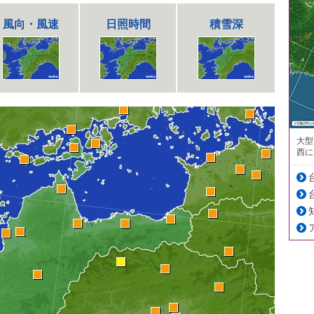
風向・風速
日照時間
積雪深
大型
西に