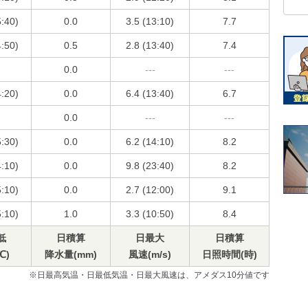
5:40)
0.0
3.5 (13:10)
7.7
4:50)
0.5
2.8 (13:40)
7.4
0.0
---
---
4:20)
0.0
6.4 (13:40)
6.7
0.0
---
---
5:30)
0.0
6.2 (14:10)
8.2
4:10)
0.0
9.8 (23:40)
8.2
5:10)
0.0
2.7 (12:00)
9.1
5:10)
1.0
3.3 (10:50)
8.4
低
日積算
日最大
日積算
℃)
降水量(mm)
風速(m/s)
日照時間(時)
※日最高気温・日最低気温・日最大風速は、アメダス10分値です