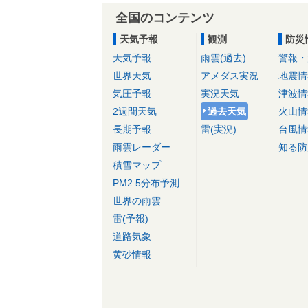
全国のコンテンツ
天気予報
観測
防災
天気予報
雨雲(過去)
警報・
世界天気
アメダス実況
地震情
気圧予報
実況天気
津波情
2週間天気
過去天気
火山情
長期予報
雷(実況)
台風情
雨雲レーダー
知る防
積雪マップ
PM2.5分布予測
世界の雨雲
雷(予報)
道路気象
黄砂情報