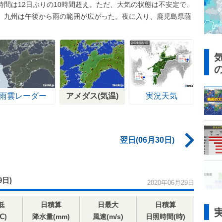
間は12日ぶりの10時間超え。ただ、大気の状態は不安定で、
、九州は午後から雨の範囲が広がった。夜に入り、鹿児島県薩
雨雲レーダー
アメダス(気温)
実況天気
翌日(06月30日)
9日)
2020年06月29日
低
日積算
日最大
日積算
℃)
降水量(mm)
風速(m/s)
日照時間(時)