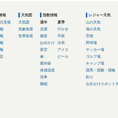
情報
天気図
指数情報
レジャー天気
注意報
天気図
通年
夏季
山の天気
報
気象衛星
洗濯
汗かき
海の天気
報
世界衛星
服装
不快
空港
報
お出かけ
冷房
野球場
報
星空
アイス
サッカー場
災
傘
ビール
ゴルフ場
紫外線
キャンプ場
体感温度
競馬・競艇・競輪
洗車
釣り
睡眠
お出かけスポット