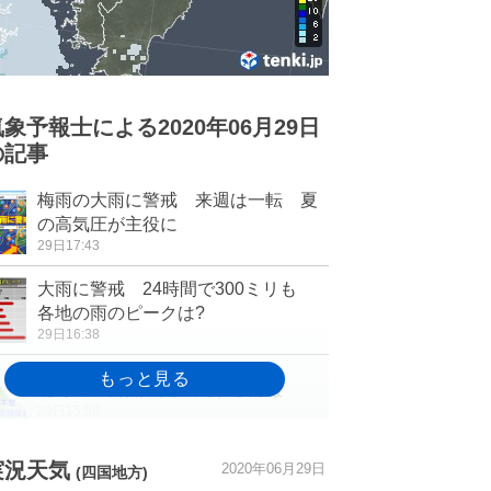
気象予報士による2020年06月29日
の記事
梅雨の大雨に警戒 来週は一転 夏
の高気圧が主役に
29日17:43
大雨に警戒 24時間で300ミリも
各地の雨のピークは?
29日16:38
北海道 日照不足に関する情報
29日15:58
九州でやや強い雨 あすにかけて九
実況天気
2020年06月29日
(四国地方)
州～近畿を中心に大雨の恐れ