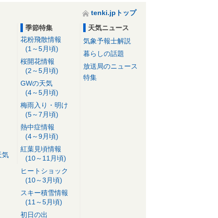
tenki.jpトップ
季節特集
天気ニュース
花粉飛散情報
気象予報士解説
(1～5月頃)
暮らしの話題
桜開花情報
放送局のニュース
(2～5月頃)
特集
GWの天気
(4～5月頃)
梅雨入り・明け
(5～7月頃)
熱中症情報
(4～9月頃)
紅葉見頃情報
天気
(10～11月頃)
ヒートショック
(10～3月頃)
スキー積雪情報
(11～5月頃)
初日の出