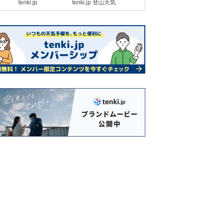
tenki.jp
tenki.jp 登山天気
九州 29日夜～30日、警報級の大雨
のおそれ 風強く荒れた天気
29日12:09
梅雨の晴れ間 関東の内陸など既に
30℃超 湿度は40%台
29日11:53
29日 お帰り時間の傘予報 九州は
激しい雨
29日09:49
29日 梅雨の晴れ間は一時的 夕方
から九州で再び大雨に
29日06:47