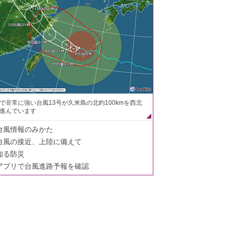
で非常に強い台風13号が久米島の北約100kmを西北
進んでいます
台風情報のみかた
台風の接近、上陸に備えて
知る防災
アプリで台風進路予報を確認