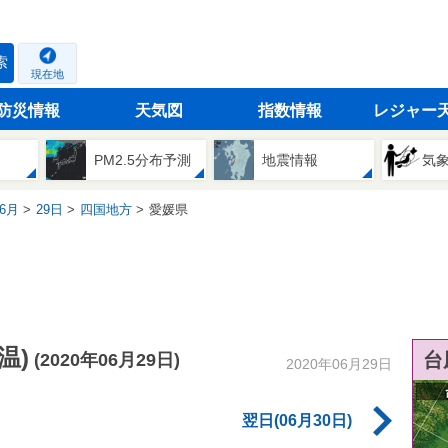
索
現在地
防災情報
天気図
指数情報
レジャー
PM2.5分布予測
地震情報
気
6月
29日
四国地方
愛媛県
温)
台
(2020年06月29日)
2020年06月29日
翌日(06月30日)