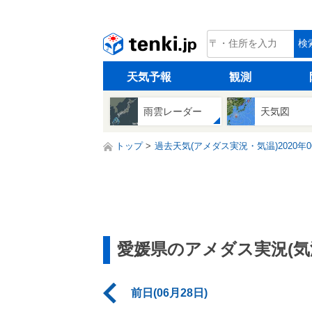
tenki.jp
検
天気予報
観測
雨雲レーダー
天気図
トップ
過去天気(アメダス実況・気温)2020年0
愛媛県のアメダス実況(気
前日(06月28日)