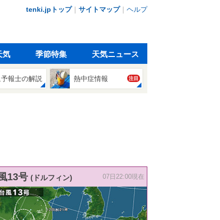
tenki.jpトップ
｜
サイトマップ
｜
ヘルプ
天気
季節特集
天気ニュース
象予報士の解説
熱中症情報
注目
風13号
(ドルフィン)
07日22:00現在