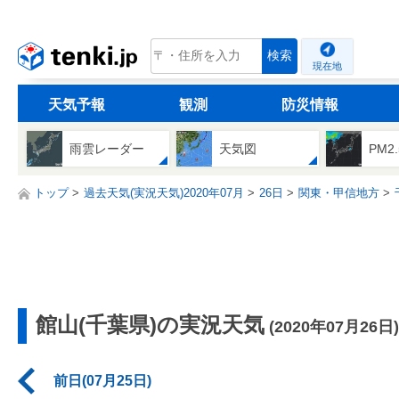
tenki.jp
検索
現在地
天気予報
観測
防災情報
雨雲レーダー
天気図
PM2
トップ
過去天気(実況天気)2020年07月
26日
関東・甲信地方
館山(千葉県)の実況天気
(2020年07月26日)
前日(07月25日)