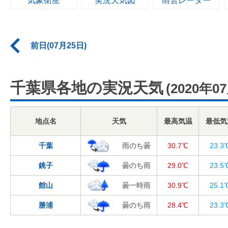
気象衛星
実況天気図
雨雲レーダー
前日(07月25日)
千葉県各地の実況天気
(2020年0
地点名
天気
最高気温
最低気
千葉
雨のち曇
30.7℃
23.3
銚子
曇のち雨
29.0℃
23.5
館山
曇一時雨
30.9℃
25.1
勝浦
曇のち雨
28.4℃
23.3