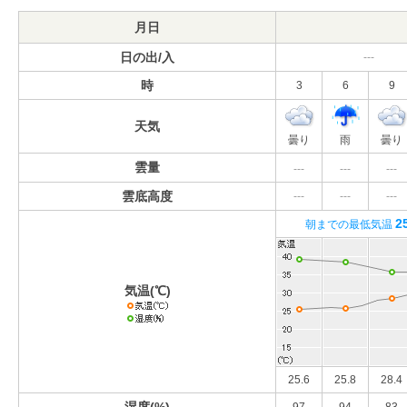
月日
日の出/入
---
時
3
6
9
天気
曇り
雨
曇り
雲量
---
---
---
雲底高度
---
---
---
2
朝までの最低気温
気温(℃)
25.6
25.8
28.4