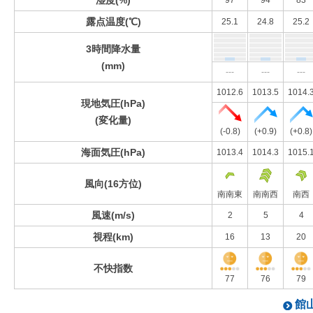
湿度(%)
97
94
83
露点温度(℃)
25.1
24.8
25.2
3時間降水量
(mm)
---
---
---
1012.6
1013.5
1014.
現地気圧(hPa)
(変化量)
(-0.8)
(+0.9)
(+0.8)
海面気圧(hPa)
1013.4
1014.3
1015.
風向(16方位)
南南東
南南西
南西
風速(m/s)
2
5
4
視程(km)
16
13
20
不快指数
77
76
79
館山