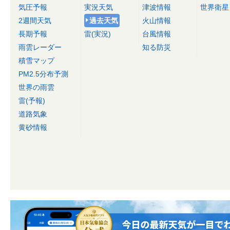
気圧予報
実況天気
津波情報
世界衛星
2週間天気
過去天気
火山情報
長期予報
雷(実況)
台風情報
雨雲レーダー
知る防災
積雪マップ
PM2.5分布予測
世界の雨雲
雷(予報)
道路気象
黄砂情報