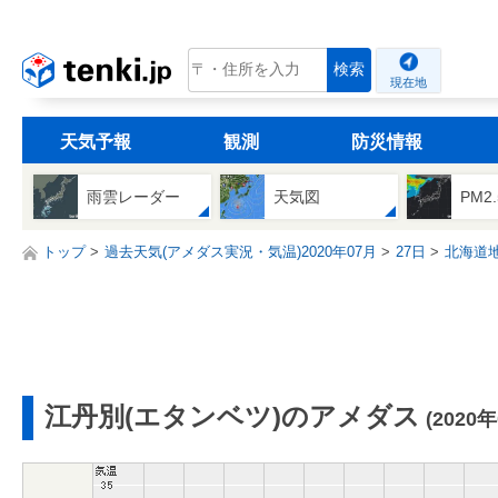
tenki.jp
検索
現在地
天気予報
観測
防災情報
雨雲レーダー
天気図
PM2
トップ
過去天気(アメダス実況・気温)2020年07月
27日
北海道
江丹別(エタンベツ)のアメダス
(2020