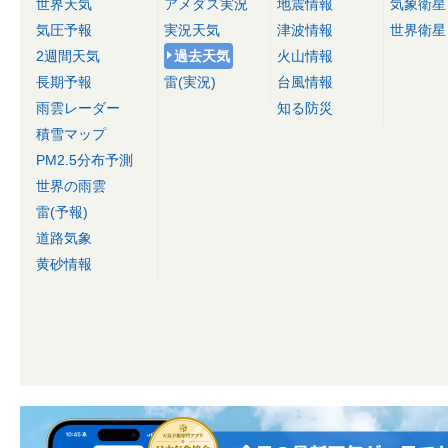
世界天気
アメダス実況
地震情報
気象衛星
気圧予報
実況天気
津波情報
世界衛星
2週間天気
過去天気
火山情報
長期予報
雷(実況)
台風情報
雨雲レーダー
知る防災
積雪マップ
PM2.5分布予測
世界の雨雲
雷(予報)
道路気象
黄砂情報