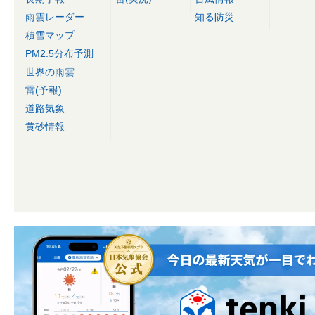
雨雲レーダー
知る防災
積雪マップ
PM2.5分布予測
世界の雨雲
雷(予報)
道路気象
黄砂情報