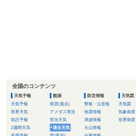
全国のコンテンツ
天気予報
観測
防災情報
天気図
天気予報
雨雲(過去)
警報・注意報
天気図
世界天気
アメダス実況
地震情報
気象衛星
気圧予報
実況天気
津波情報
世界衛星
2週間天気
過去天気
火山情報
長期予報
雷(実況)
台風情報