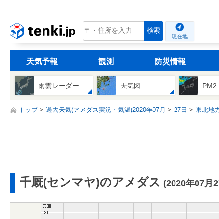
tenki.jp
検索
現在地
天気予報
観測
防災情報
雨雲レーダー
天気図
PM2
トップ
過去天気(アメダス実況・気温)2020年07月
27日
東北地
千厩(センマヤ)のアメダス
(2020年07月2