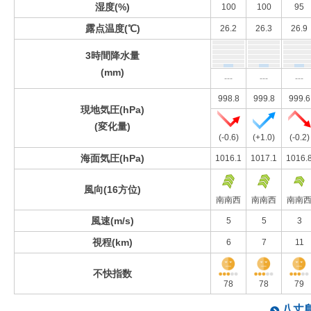
湿度(%)
100
100
95
露点温度(℃)
26.2
26.3
26.9
3時間降水量
(mm)
---
---
---
998.8
999.8
999.6
現地気圧(hPa)
(変化量)
(-0.6)
(+1.0)
(-0.2)
海面気圧(hPa)
1016.1
1017.1
1016.
風向(16方位)
南南西
南南西
南南
風速(m/s)
5
5
3
視程(km)
6
7
11
不快指数
78
78
79
八丈島