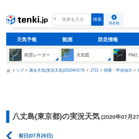
tenki.jp
検索
現在地
天気予報
観測
防災情報
雨雲レーダー
天気図
PM2
トップ
過去天気(実況天気)2020年07月
27日
関東・甲信地方
八丈島(東京都)の実況天気
(2020年07月2
前日(07月26日)