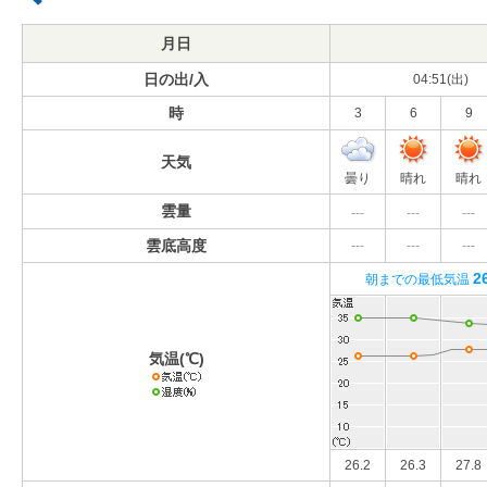
月日
日の出/入
04:51(出)
時
3
6
9
天気
曇り
晴れ
晴れ
雲量
---
---
---
雲底高度
---
---
---
2
朝までの最低気温
気温(℃)
26.2
26.3
27.8