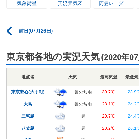
気象衛星
実況天気図
雨雲レーダー
前日(07月26日)
東京都各地の実況天気
(2020年0
地点名
天気
最高気温
最低気
東京都心(大手町)
曇のち雨
30.7℃
23.9
大島
曇のち雨
28.1℃
24.2
三宅島
曇
29.7℃
24.4
八丈島
曇
29.2℃
26.1