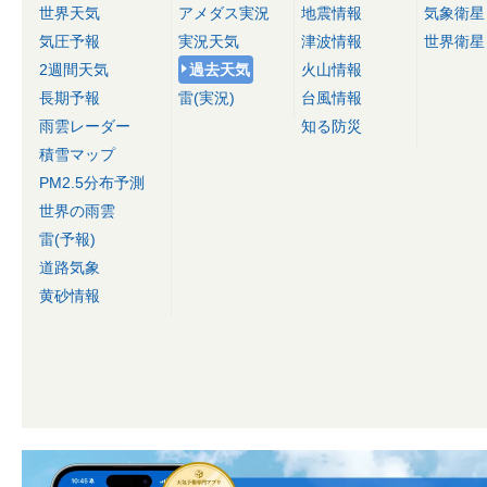
世界天気
アメダス実況
地震情報
気象衛星
気圧予報
実況天気
津波情報
世界衛星
2週間天気
過去天気
火山情報
長期予報
雷(実況)
台風情報
雨雲レーダー
知る防災
積雪マップ
PM2.5分布予測
世界の雨雲
雷(予報)
道路気象
黄砂情報