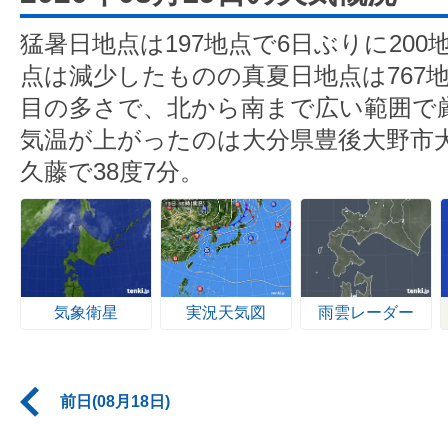
猛暑日地点は197地点で6日ぶりに20
点は減少したものの真夏日地点は767
目の多さで、北から南まで広い範囲で
気温が上がったのは大分県豊後大野市
久藤で38度7分。
気象衛星
実況天気図
雨雲レーダー
前日(08月18日)