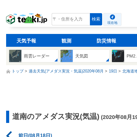
tenki.jp
検索
現在地
天気予報
観測
防災情報
雨雲レーダー
天気図
PM2
トップ
過去天気(アメダス実況・気温)2020年08月
19日
北海道
道南のアメダス実況(気温)
(2020年08月1
前日(08月18日)