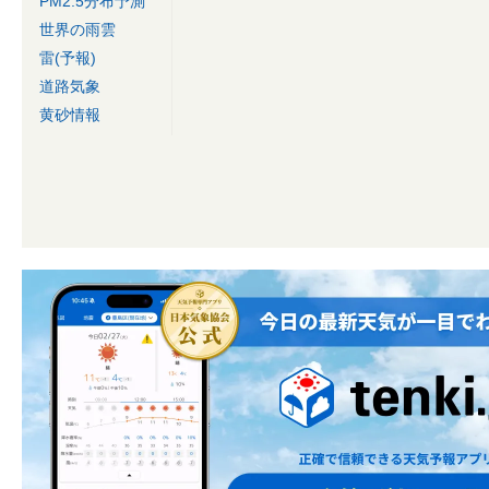
PM2.5分布予測
世界の雨雲
雷(予報)
道路気象
黄砂情報