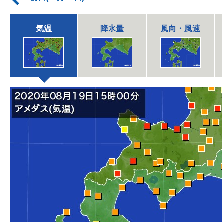
気温
降水量
風向・風速