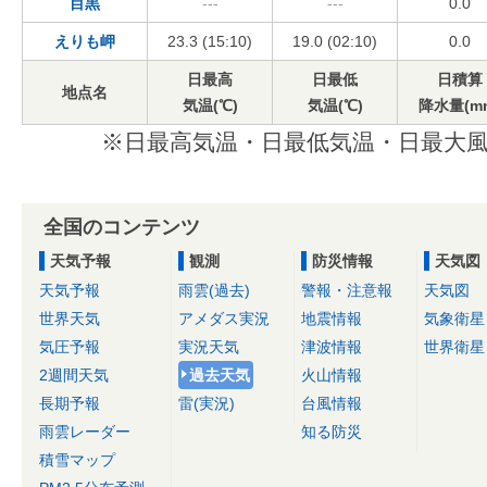
目黒
---
---
0.0
えりも岬
23.3 (15:10)
19.0 (02:10)
0.0
日最高
日最低
日積算
地点名
気温(℃)
気温(℃)
降水量(m
※日最高気温・日最低気温・日最大風
全国のコンテンツ
天気予報
観測
防災情報
天気図
天気予報
雨雲(過去)
警報・注意報
天気図
世界天気
アメダス実況
地震情報
気象衛星
気圧予報
実況天気
津波情報
世界衛星
2週間天気
過去天気
火山情報
長期予報
雷(実況)
台風情報
雨雲レーダー
知る防災
積雪マップ