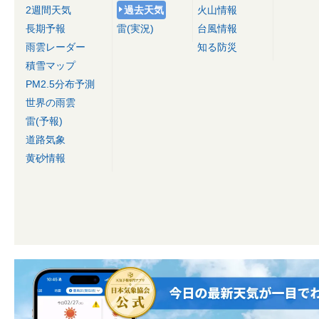
2週間天気
過去天気
火山情報
長期予報
雷(実況)
台風情報
雨雲レーダー
知る防災
積雪マップ
PM2.5分布予測
世界の雨雲
雷(予報)
道路気象
黄砂情報