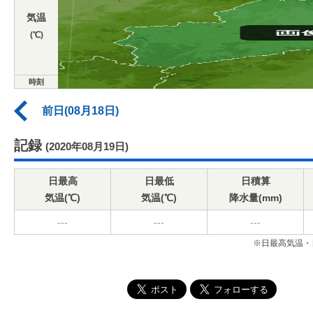
気温
(℃)
時刻
前日(08月18日)
記録
(2020年08月19日)
日最高
日最低
日積算
気温(℃)
気温(℃)
降水量(mm)
---
---
---
※日最高気温・