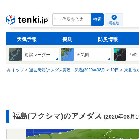
tenki.jp
検索
現在地
天気予報
観測
防災情報
雨雲レーダー
天気図
PM2
トップ
過去天気(アメダス実況・気温)2020年08月
19日
東北地
福島(フクシマ)のアメダス
(2020年08月1