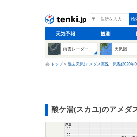
tenki.jp
検
天気予報
観測
雨雲レーダー
天気図
トップ
過去天気(アメダス実況・気温)2020年0
酸ケ湯(スカユ)のアメダ