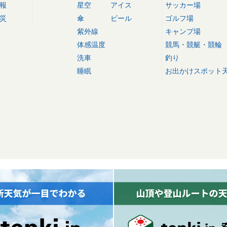
報
星空
アイス
サッカー場
災
傘
ビール
ゴルフ場
紫外線
キャンプ場
体感温度
競馬・競艇・競輪
洗車
釣り
睡眠
お出かけスポット