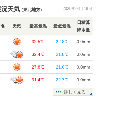
東北 危険な暑さ拡大 20日は約3
実況天気
2020年08月19日
(東北地方)
割の観測地点で猛暑日予想
19日13:49
日積算
点名
天気
最高気温
最低気温
降水量
熱中症搬送者数 前の週から約2倍に
増加
森
32.5℃
22.8℃
0.0
mm
19日11:37
戸
32.4℃
21.8℃
0.0
mm
週間天気 晴れても不安定 厳しい
残暑が続く
浦
27.8℃
21.6℃
0.0
mm
19日11:10
つ
31.4℃
22.7℃
0.0
mm
19日 今夜の傘予報 東北～九州は
にわか雨なし
詳しく見る
19日10:08
鹿児島県で震度3の地震 津波の心配
なし
19日09:24
19日 広く30℃以上 40℃近い危険