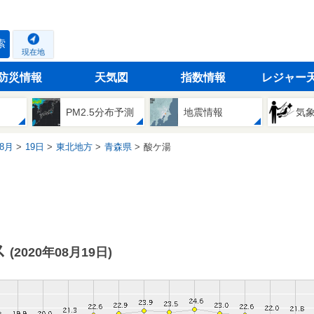
索
現在地
防災情報
天気図
指数情報
レジャー
PM2.5分布予測
地震情報
気
8月
19日
東北地方
青森県
酸ケ湯
ス
(2020年08月19日)