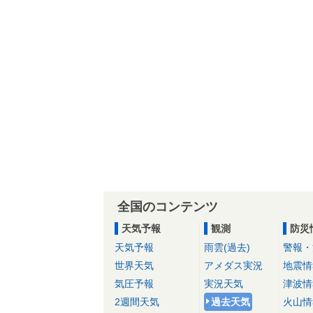
全国のコンテンツ
天気予報
観測
防災
天気予報
雨雲(過去)
警報・
世界天気
アメダス実況
地震情
気圧予報
実況天気
津波情
2週間天気
過去天気
火山情