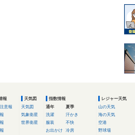
情報
天気図
指数情報
レジャー天気
注意報
天気図
通年
夏季
山の天気
報
気象衛星
洗濯
汗かき
海の天気
報
世界衛星
服装
不快
空港
報
お出かけ
冷房
野球場