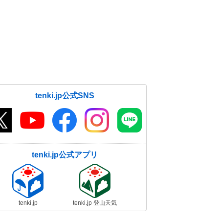
な暑さも 熱中症に警戒
19日06:28
tenki.jp公式SNS
tenki.jp公式アプリ
tenki.jp
tenki.jp 登山天気