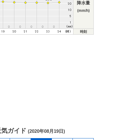
降水量
(mm/h)
時刻
天気ガイド
(2020年08月19日)