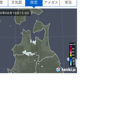
星
天気図
雨雲
アメダス
実況