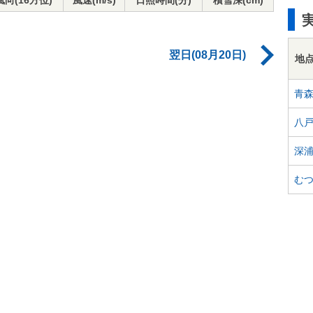
風向(16方位)
風速(m/s)
日照時間(分)
積雪深(cm)
翌日(08月20日)
地
青
八
深
む