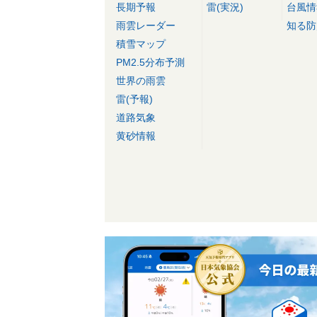
長期予報
雷(実況)
台風情
雨雲レーダー
知る防
積雪マップ
PM2.5分布予測
世界の雨雲
雷(予報)
道路気象
黄砂情報