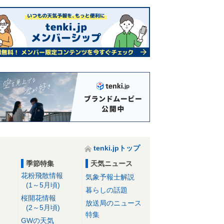
tenki.jpトップ
季節特集
天気ニュース
花粉飛散情報
気象予報士解説
(1～5月頃)
暮らしの話題
桜開花情報
放送局のニュース
(2～5月頃)
特集
GWの天気