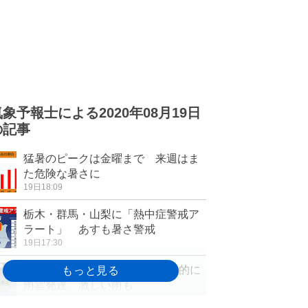
気象予報士による2020年08月19日
の記事
猛暑のピークは金曜まで 来週はま
た危険な暑さに
19日18:09
栃木・群馬・山梨に「熱中症警戒ア
ラート」 あすも暑さ警戒
19日17:30
20日も猛暑日続出 午後は局地的に
雨雲発達 激しい雨も
19日16:32