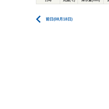
日時
気温(℃)
降水量(mm)
前日(08月18日)