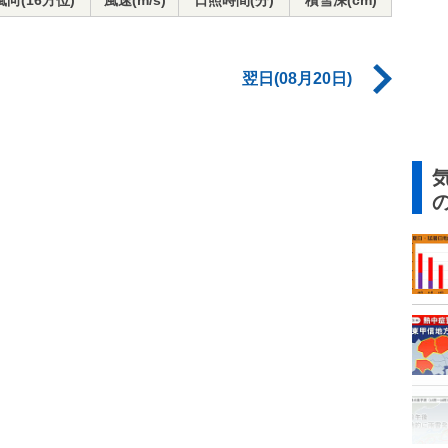
風向(16方位)
風速(m/s)
日照時間(分)
積雪深(cm)
翌日(08月20日)