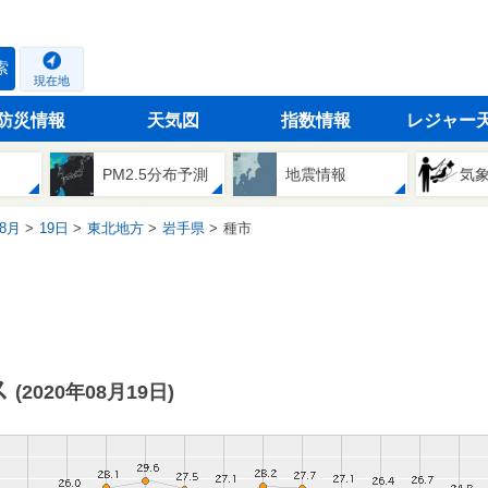
索
現在地
防災情報
天気図
指数情報
レジャー
PM2.5分布予測
地震情報
気
8月
19日
東北地方
岩手県
種市
ス
(2020年08月19日)