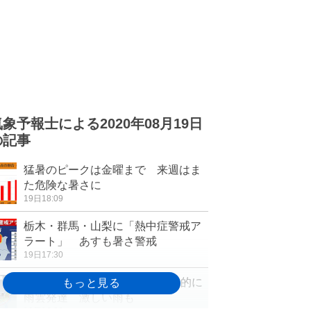
気象予報士による2020年08月19日
の記事
猛暑のピークは金曜まで 来週はま
た危険な暑さに
19日18:09
栃木・群馬・山梨に「熱中症警戒ア
ラート」 あすも暑さ警戒
19日17:30
20日も猛暑日続出 午後は局地的に
雨雲発達 激しい雨も
19日16:32