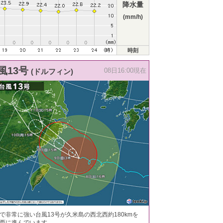
降水量
(mm/h)
時刻
風13号
(ドルフィン)
08日16:00現在
で非常に強い台風13号が久米島の西北西約180kmを
西に進んでいます