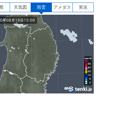
星
天気図
雨雲
アメダス
実況