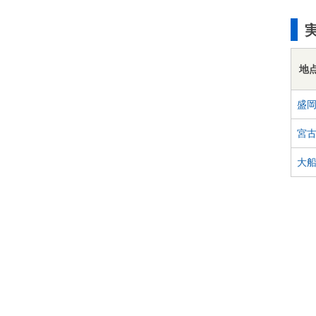
地
盛
宮
大