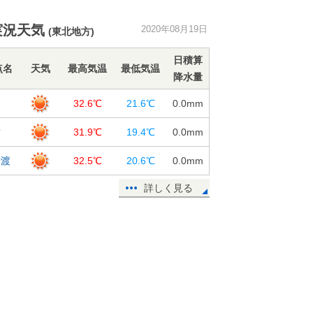
東北 危険な暑さ拡大 20日は約3
実況天気
2020年08月19日
(東北地方)
割の観測地点で猛暑日予想
19日13:49
日積算
点名
天気
最高気温
最低気温
降水量
熱中症搬送者数 前の週から約2倍に
増加
岡
32.6℃
21.6℃
0.0
mm
19日11:37
古
31.9℃
19.4℃
0.0
mm
週間天気 晴れても不安定 厳しい
残暑が続く
船渡
32.5℃
20.6℃
0.0
mm
19日11:10
詳しく見る
19日 今夜の傘予報 東北～九州は
にわか雨なし
19日10:08
鹿児島県で震度3の地震 津波の心配
なし
19日09:24
19日 広く30℃以上 40℃近い危険