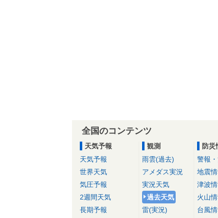
全国のコンテンツ
天気予報
観測
防災
天気予報
雨雲(過去)
警報・
世界天気
アメダス実況
地震情
気圧予報
実況天気
津波情
2週間天気
過去天気
火山情
長期予報
雷(実況)
台風情