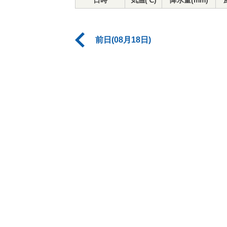
日時
気温(℃)
降水量(mm)
前日(08月18日)