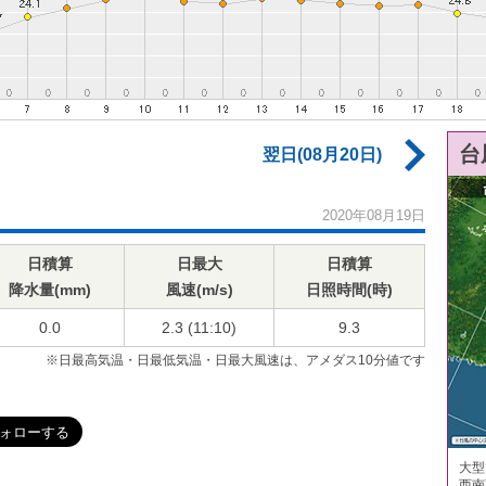
台
翌日(08月20日)
2020年08月19日
日積算
日最大
日積算
降水量(mm)
風速(m/s)
日照時間(時)
0.0
2.3 (11:10)
9.3
※日最高気温・日最低気温・日最大風速は、アメダス10分値です
大型
西南