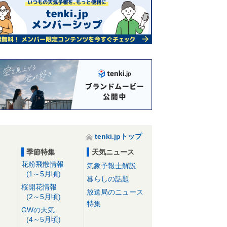
tenki.jpトップ
季節特集
天気ニュース
花粉飛散情報
気象予報士解説
(1～5月頃)
暮らしの話題
桜開花情報
放送局のニュース
(2～5月頃)
特集
GWの天気
(4～5月頃)