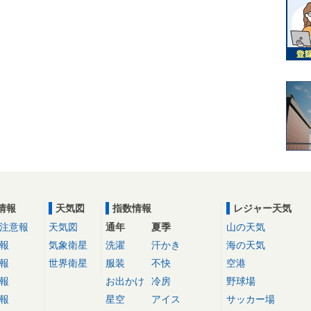
情報
天気図
指数情報
レジャー天気
注意報
天気図
通年
夏季
山の天気
報
気象衛星
洗濯
汗かき
海の天気
報
世界衛星
服装
不快
空港
報
お出かけ
冷房
野球場
報
星空
アイス
サッカー場