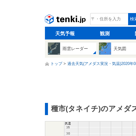
tenki.jp
検
天気予報
観測
雨雲レーダー
天気図
トップ
過去天気(アメダス実況・気温)2020年0
種市(タネイチ)のアメダ