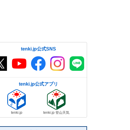
な暑さも 熱中症に警戒
19日06:28
tenki.jp公式SNS
tenki.jp公式アプリ
tenki.jp
tenki.jp 登山天気