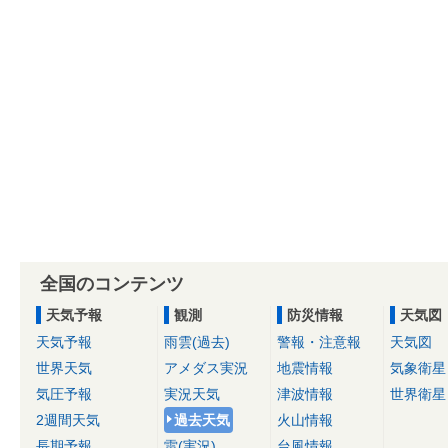
全国のコンテンツ
天気予報
観測
防災情報
天気図
天気予報
雨雲(過去)
警報・注意報
天気図
世界天気
アメダス実況
地震情報
気象衛星
気圧予報
実況天気
津波情報
世界衛星
2週間天気
過去天気
火山情報
長期予報
雷(実況)
台風情報