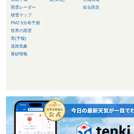
雨雲レーダー
知る防災
積雪マップ
PM2.5分布予測
世界の雨雲
雷(予報)
道路気象
黄砂情報