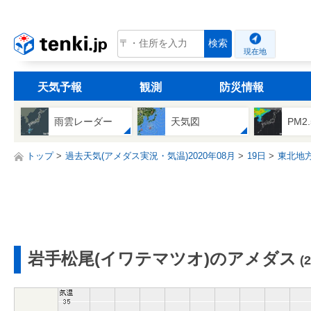
tenki.jp
検索
現在地
天気予報
観測
防災情報
雨雲レーダー
天気図
PM2
トップ
過去天気(アメダス実況・気温)2020年08月
19日
東北地
岩手松尾(イワテマツオ)のアメダス
(