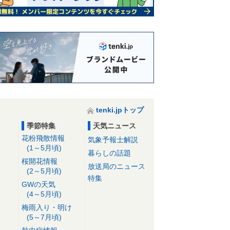
tenki.jpトップ
季節特集
天気ニュース
花粉飛散情報
気象予報士解説
(1～5月頃)
暮らしの話題
桜開花情報
放送局のニュース
(2～5月頃)
特集
GWの天気
(4～5月頃)
梅雨入り・明け
(5～7月頃)