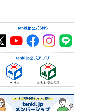
な暑さも 熱中症に警戒
19日06:28
tenki.jp公式SNS
tenki.jp公式アプリ
tenki.jp
tenki.jp 登山天気