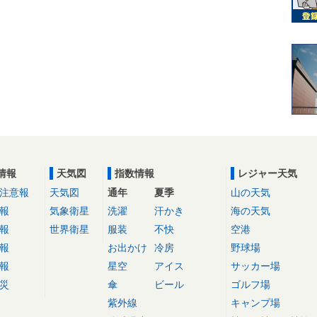
情報
天気図
指数情報
レジャー天気
注意報
天気図
通年
夏季
山の天気
報
気象衛星
洗濯
汗かき
海の天気
報
世界衛星
服装
不快
空港
報
お出かけ
冷房
野球場
報
星空
アイス
サッカー場
災
傘
ビール
ゴルフ場
紫外線
キャンプ場