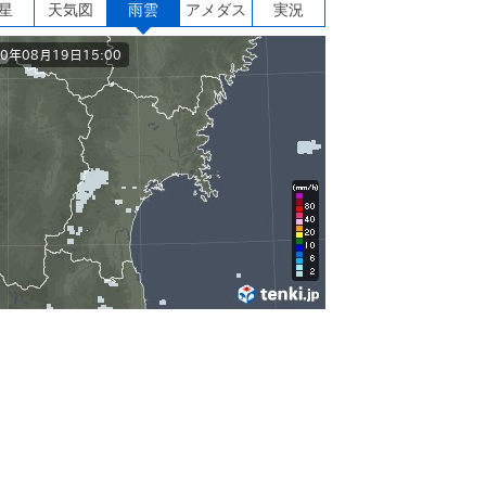
星
天気図
雨雲
アメダス
実況