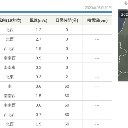
衛
2020年08月19日
風向(16方位)
風速(m/s)
日照時間(分)
積雪深(cm)
北西
1.2
0
---
北西
2.7
0
---
西北西
1.9
0
---
南南西
0.9
0
---
南南東
0.3
0
---
北東
0.3
2
---
南
0.6
60
---
南南西
1.5
60
---
南南西
0.6
60
---
西北西
0.7
60
---
北西
1.9
60
---