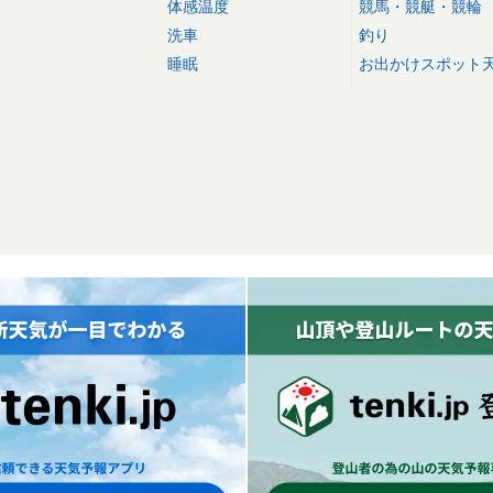
体感温度
競馬・競艇・競輪
洗車
釣り
睡眠
お出かけスポット