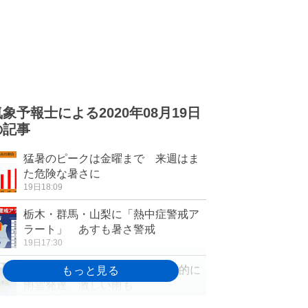
気象予報士による2020年08月19日
の記事
猛暑のピークは金曜まで 来週はま
た危険な暑さに
19日18:09
栃木・群馬・山梨に「熱中症警戒ア
ラート」 あすも暑さ警戒
19日17:30
20日も猛暑日続出 午後は局地的に
雨雲発達 激しい雨も
19日16:32