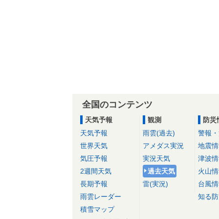
全国のコンテンツ
天気予報
観測
防災
天気予報
雨雲(過去)
警報・
世界天気
アメダス実況
地震情
気圧予報
実況天気
津波情
2週間天気
過去天気
火山情
長期予報
雷(実況)
台風情
雨雲レーダー
知る防
積雪マップ