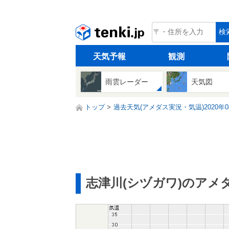
tenki.jp
検
天気予報
観測
雨雲レーダー
天気図
トップ
過去天気(アメダス実況・気温)2020年0
志津川(シヅガワ)のアメ