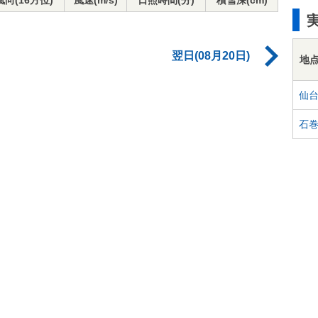
風向(16方位)
風速(m/s)
日照時間(分)
積雪深(cm)
翌日(08月20日)
地
仙
石