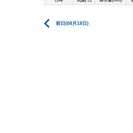
日時
気温(℃)
降水量(mm)
前日(08月18日)