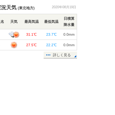
東北 危険な暑さ拡大 20日は約3
実況天気
2020年08月19日
(東北地方)
割の観測地点で猛暑日予想
19日13:49
日積算
点名
天気
最高気温
最低気温
降水量
熱中症搬送者数 前の週から約2倍に
増加
台
31.1℃
23.7℃
0.0
mm
19日11:37
巻
27.5℃
22.2℃
0.0
mm
週間天気 晴れても不安定 厳しい
残暑が続く
詳しく見る
19日11:10
19日 今夜の傘予報 東北～九州は
にわか雨なし
19日10:08
鹿児島県で震度3の地震 津波の心配
なし
19日09:24
19日 広く30℃以上 40℃近い危険