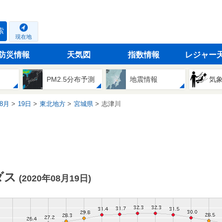
索
現在地
防災情報
天気図
指数情報
レジャー
PM2.5分布予測
地震情報
気
8月
19日
東北地方
宮城県
志津川
ダス
(2020年08月19日)