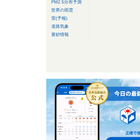
PM2.5分布予測
世界の雨雲
雷(予報)
道路気象
黄砂情報