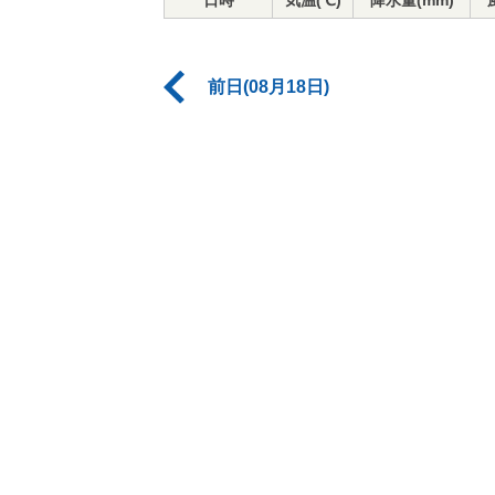
日時
気温(℃)
降水量(mm)
前日(08月18日)