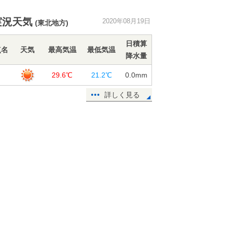
東北 危険な暑さ拡大 20日は約3
実況天気
2020年08月19日
(東北地方)
割の観測地点で猛暑日予想
19日13:49
日積算
点名
天気
最高気温
最低気温
降水量
熱中症搬送者数 前の週から約2倍に
増加
田
29.6℃
21.2℃
0.0
mm
19日11:37
詳しく見る
週間天気 晴れても不安定 厳しい
残暑が続く
19日11:10
19日 今夜の傘予報 東北～九州は
にわか雨なし
19日10:08
鹿児島県で震度3の地震 津波の心配
なし
19日09:24
19日 広く30℃以上 40℃近い危険