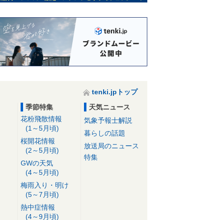
tenki.jpトップ
季節特集
天気ニュース
花粉飛散情報
気象予報士解説
(1～5月頃)
暮らしの話題
桜開花情報
放送局のニュース
(2～5月頃)
特集
GWの天気
(4～5月頃)
梅雨入り・明け
(5～7月頃)
熱中症情報
(4～9月頃)