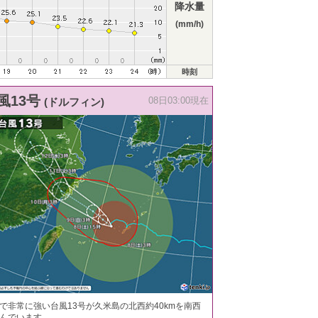
降水量
(mm/h)
時刻
風13号
(ドルフィン)
08日03:00現在
で非常に強い台風13号が久米島の北西約40kmを南西
んでいます