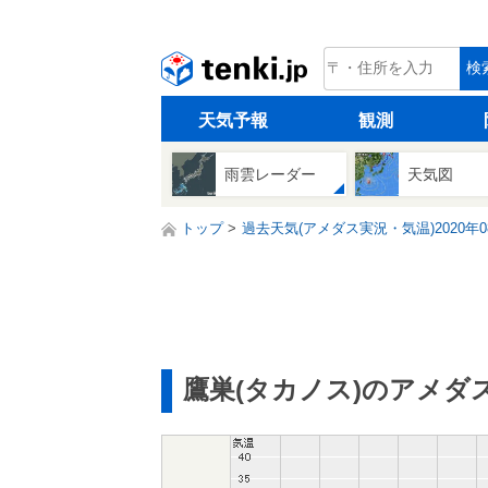
tenki.jp
検
天気予報
観測
雨雲レーダー
天気図
トップ
過去天気(アメダス実況・気温)2020年0
鷹巣(タカノス)のアメダ