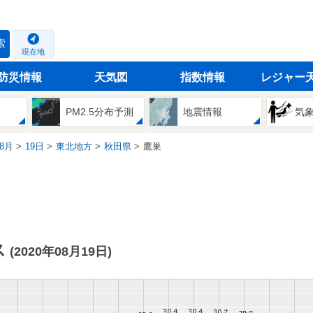
索
現在地
防災情報
天気図
指数情報
レジャー
PM2.5分布予測
地震情報
気
8月
19日
東北地方
秋田県
鷹巣
ス
(2020年08月19日)