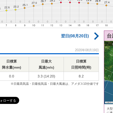
台
翌日(08月20日)
2020年08月19日
日積算
日最大
日積算
降水量(mm)
風速(m/s)
日照時間(時)
0.0
3.3 (14:20)
8.2
※日最高気温・日最低気温・日最大風速は、アメダス10分値です
大型
に進