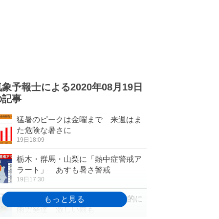
気象予報士による2020年08月19日
の記事
猛暑のピークは金曜まで 来週はま
た危険な暑さに
19日18:09
栃木・群馬・山梨に「熱中症警戒ア
ラート」 あすも暑さ警戒
19日17:30
20日も猛暑日続出 午後は局地的に
雨雲発達 激しい雨も
19日16:32