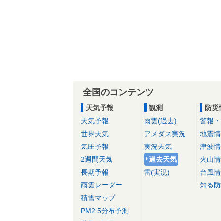
全国のコンテンツ
天気予報
観測
防災
天気予報
雨雲(過去)
警報・
世界天気
アメダス実況
地震情
気圧予報
実況天気
津波情
2週間天気
過去天気
火山情
長期予報
雷(実況)
台風情
雨雲レーダー
知る防
積雪マップ
PM2.5分布予測