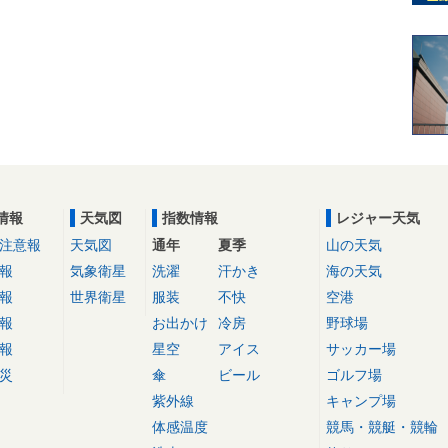
情報
天気図
指数情報
レジャー天気
注意報
天気図
通年
夏季
山の天気
報
気象衛星
洗濯
汗かき
海の天気
報
世界衛星
服装
不快
空港
報
お出かけ
冷房
野球場
報
星空
アイス
サッカー場
災
傘
ビール
ゴルフ場
紫外線
キャンプ場
体感温度
競馬・競艇・競輪