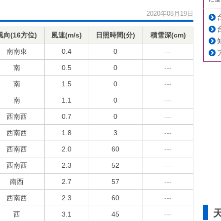
2020年08月19日
風向(16方位)
風速(m/s)
日照時間(分)
積雪深(cm)
南南東
0.4
0
---
南
0.5
0
---
南
1.5
0
---
南
1.1
0
---
西南西
0.7
0
---
西南西
1.8
3
---
西南西
2.0
60
---
西南西
2.3
52
---
南西
2.7
57
---
西南西
2.3
60
---
西
3.1
45
---