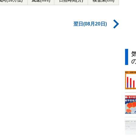
風向(16方位)
風速(m/s)
日照時間(分)
積雪深(cm)
翌日(08月20日)