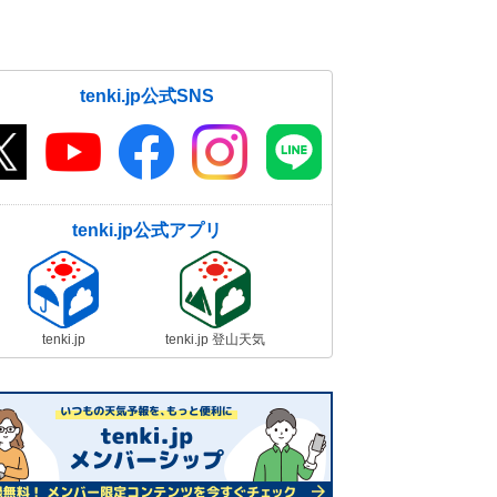
な暑さも 熱中症に警戒
19日06:28
tenki.jp公式SNS
tenki.jp公式アプリ
tenki.jp
tenki.jp 登山天気