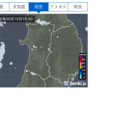
星
天気図
雨雲
アメダス
実況