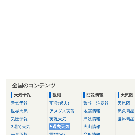
全国のコンテンツ
天気予報
観測
防災情報
天気図
天気予報
雨雲(過去)
警報・注意報
天気図
世界天気
アメダス実況
地震情報
気象衛星
気圧予報
実況天気
津波情報
世界衛星
2週間天気
過去天気
火山情報
長期予報
雷(実況)
台風情報