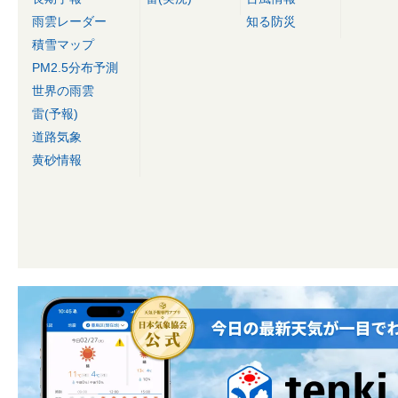
雨雲レーダー
知る防災
積雪マップ
PM2.5分布予測
世界の雨雲
雷(予報)
道路気象
黄砂情報