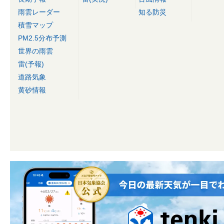
雨雲レーダー
知る防災
積雪マップ
PM2.5分布予測
世界の雨雲
雷(予報)
道路気象
黄砂情報