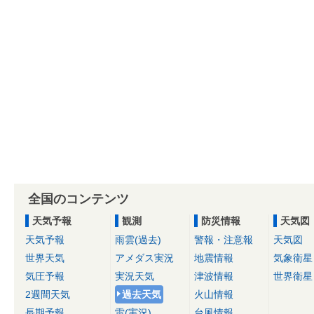
全国のコンテンツ
天気予報
観測
防災情報
天気図
天気予報
雨雲(過去)
警報・注意報
天気図
世界天気
アメダス実況
地震情報
気象衛星
気圧予報
実況天気
津波情報
世界衛星
2週間天気
過去天気
火山情報
長期予報
雷(実況)
台風情報