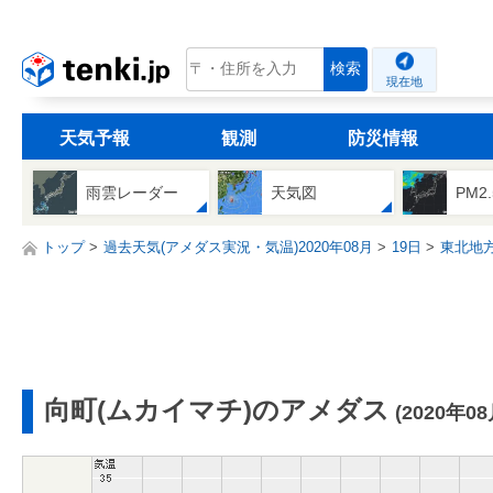
tenki.jp
検索
現在地
天気予報
観測
防災情報
雨雲レーダー
天気図
PM2
トップ
過去天気(アメダス実況・気温)2020年08月
19日
東北地
向町(ムカイマチ)のアメダス
(2020年0