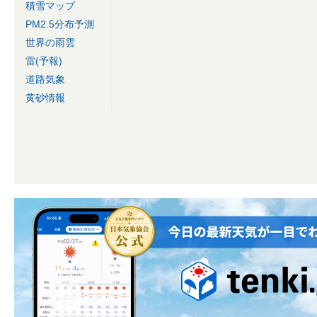
積雪マップ
PM2.5分布予測
世界の雨雲
雷(予報)
道路気象
黄砂情報