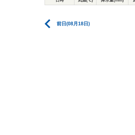
日時
気温(℃)
降水量(mm)
前日(08月18日)