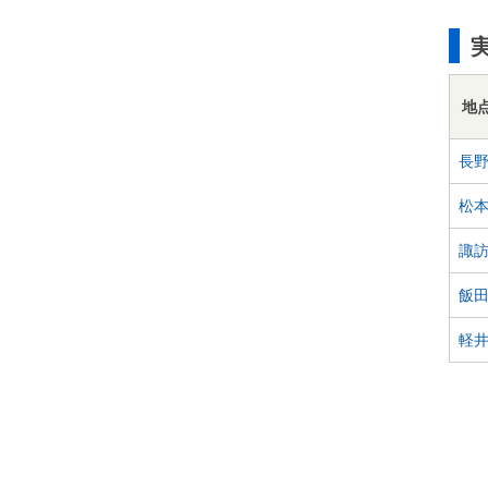
地
長
松
諏
飯
軽