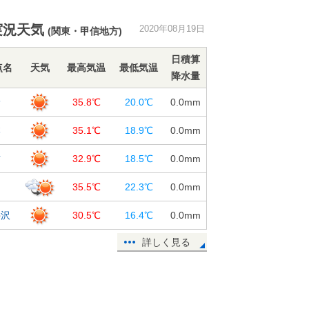
東北 危険な暑さ拡大 20日は約3
実況天気
2020年08月19日
(関東・甲信地方)
割の観測地点で猛暑日予想
19日13:49
日積算
点名
天気
最高気温
最低気温
降水量
熱中症搬送者数 前の週から約2倍に
増加
野
35.8℃
20.0℃
0.0
mm
19日11:37
本
35.1℃
18.9℃
0.0
mm
週間天気 晴れても不安定 厳しい
残暑が続く
訪
32.9℃
18.5℃
0.0
mm
19日11:10
田
35.5℃
22.3℃
0.0
mm
19日 今夜の傘予報 東北～九州は
にわか雨なし
井沢
30.5℃
16.4℃
0.0
mm
19日10:08
詳しく見る
鹿児島県で震度3の地震 津波の心配
なし
19日09:24
19日 広く30℃以上 40℃近い危険