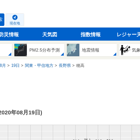
索
現在地
防災情報
天気図
指数情報
レジャー
PM2.5分布予測
地震情報
気
8月
19日
関東・甲信地方
長野県
穂高
(2020年08月19日)