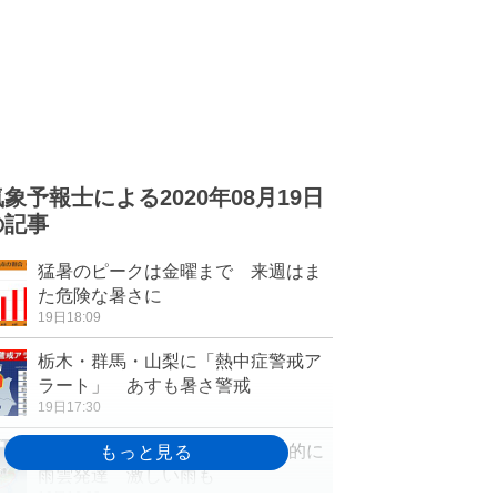
気象予報士による2020年08月19日
の記事
猛暑のピークは金曜まで 来週はま
た危険な暑さに
19日18:09
栃木・群馬・山梨に「熱中症警戒ア
ラート」 あすも暑さ警戒
19日17:30
20日も猛暑日続出 午後は局地的に
雨雲発達 激しい雨も
19日16:32