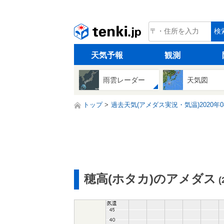
tenki.jp
検
天気予報
観測
雨雲レーダー
天気図
トップ
過去天気(アメダス実況・気温)2020年0
穂高(ホタカ)のアメダス