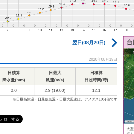
台
翌日(08月20日)
2020年08月19日
日積算
日最大
日積算
降水量(mm)
風速(m/s)
日照時間(時)
0.0
2.9 (19:00)
12.1
※日最高気温・日最低気温・日最大風速は、アメダス10分値です
大型
進ん