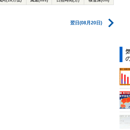
風向(16方位)
風速(m/s)
日照時間(分)
積雪深(cm)
翌日(08月20日)