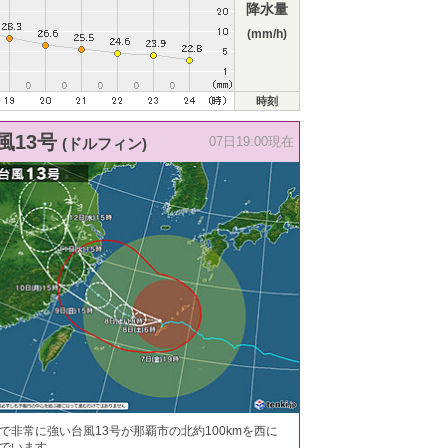
降水量
(mm/h)
時刻
風13号
(ドルフィン)
07日19:00現在
で非常に強い台風13号が那覇市の北約100kmを西に
でいます