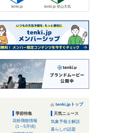
tenki.jp
tenki.jp 登山天気
tenki.jpトップ
季節特集
天気ニュース
花粉飛散情報
気象予報士解説
(1～5月頃)
暮らしの話題