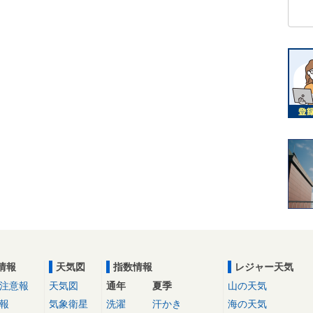
情報
天気図
指数情報
レジャー天気
注意報
天気図
通年
夏季
山の天気
報
気象衛星
洗濯
汗かき
海の天気