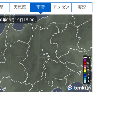
星
天気図
雨雲
アメダス
実況