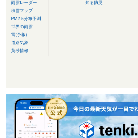
雨雲レーダー
知る防災
積雪マップ
PM2.5分布予測
世界の雨雲
雷(予報)
道路気象
黄砂情報