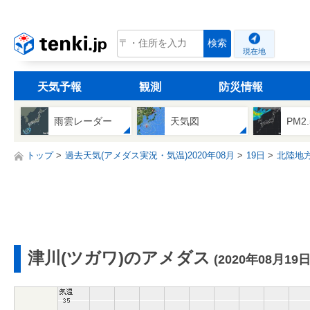
tenki.jp
検索
現在地
天気予報
観測
防災情報
雨雲レーダー
天気図
PM2
トップ
過去天気(アメダス実況・気温)2020年08月
19日
北陸地
津川(ツガワ)のアメダス
(2020年08月19日