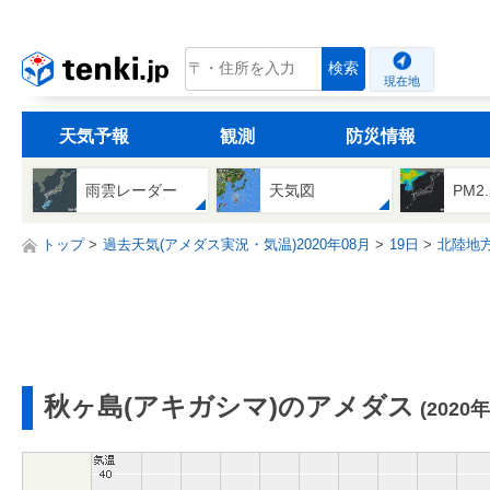
tenki.jp
検索
現在地
天気予報
観測
防災情報
雨雲レーダー
天気図
PM2
トップ
過去天気(アメダス実況・気温)2020年08月
19日
北陸地
秋ヶ島(アキガシマ)のアメダス
(2020