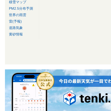
積雪マップ
PM2.5分布予測
世界の雨雲
雷(予報)
道路気象
黄砂情報