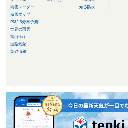
雨雲レーダー
知る防災
積雪マップ
PM2.5分布予測
世界の雨雲
雷(予報)
道路気象
黄砂情報