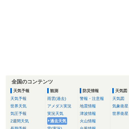
全国のコンテンツ
天気予報
観測
防災情報
天気図
天気予報
雨雲(過去)
警報・注意報
天気図
世界天気
アメダス実況
地震情報
気象衛星
気圧予報
実況天気
津波情報
世界衛星
2週間天気
過去天気
火山情報
長期予報
雷(実況)
台風情報