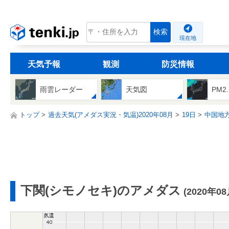
tenki.jp
検索
現在地
天気予報
観測
防災情報
雨雲レーダー
天気図
PM2
トップ
過去天気(アメダス実況・気温)2020年08月
19日
中国地
下関(シモノセキ)のアメダス
(2020年0