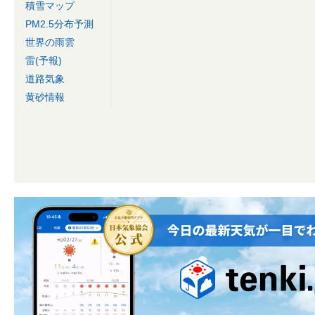
積雪マップ
PM2.5分布予測
世界の雨雲
雷(予報)
道路気象
黄砂情報