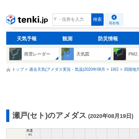
tenki.jp
検索
現在地
天気予報
観測
防災情報
雨雲レーダー
天気図
PM2
トップ
過去天気(アメダス実況・気温)2020年08月
19日
四国地
瀬戸(セト)のアメダス
(2020年08月19日)