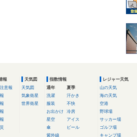
情報
天気図
指数情報
レジャー天気
注意報
天気図
通年
夏季
山の天気
報
気象衛星
洗濯
汗かき
海の天気
報
世界衛星
服装
不快
空港
報
お出かけ
冷房
野球場
報
星空
アイス
サッカー場
災
傘
ビール
ゴルフ場
紫外線
キャンプ場