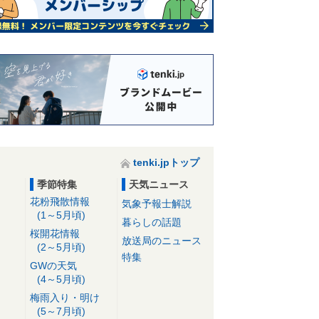
tenki.jpトップ
季節特集
天気ニュース
花粉飛散情報
気象予報士解説
(1～5月頃)
暮らしの話題
桜開花情報
放送局のニュース
(2～5月頃)
特集
GWの天気
(4～5月頃)
梅雨入り・明け
(5～7月頃)