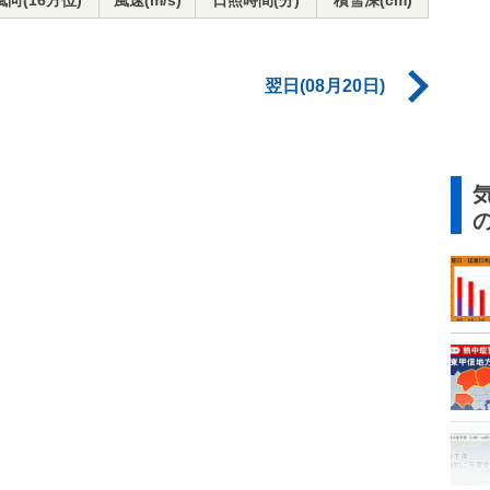
風向(16方位)
風速(m/s)
日照時間(分)
積雪深(cm)
翌日(08月20日)