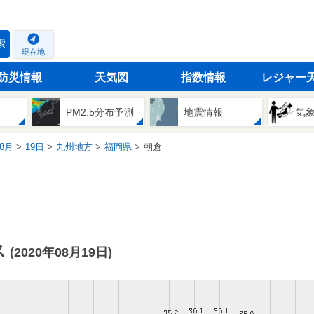
索
現在地
防災情報
天気図
指数情報
レジャー
PM2.5分布予測
地震情報
気
8月
19日
九州地方
福岡県
朝倉
ス
(2020年08月19日)