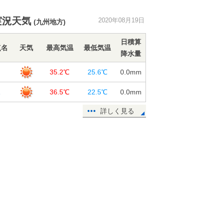
東北 危険な暑さ拡大 20日は約3
実況天気
2020年08月19日
(九州地方)
割の観測地点で猛暑日予想
19日13:49
日積算
点名
天気
最高気温
最低気温
降水量
熱中症搬送者数 前の週から約2倍に
増加
岡
35.2℃
25.6℃
0.0
mm
19日11:37
塚
36.5℃
22.5℃
0.0
mm
週間天気 晴れても不安定 厳しい
残暑が続く
詳しく見る
19日11:10
19日 今夜の傘予報 東北～九州は
にわか雨なし
19日10:08
鹿児島県で震度3の地震 津波の心配
なし
19日09:24
19日 広く30℃以上 40℃近い危険