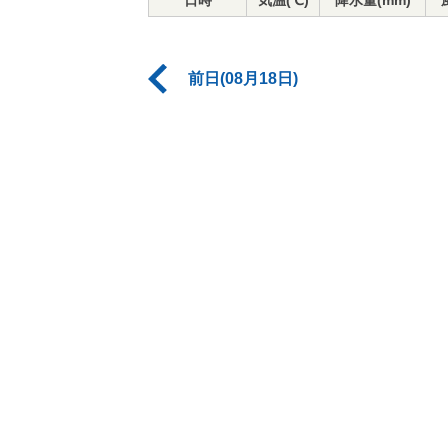
日時
気温(℃)
降水量(mm)
前日(08月18日)