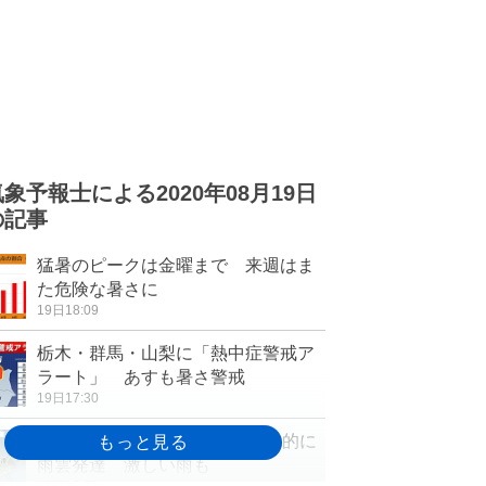
気象予報士による2020年08月19日
の記事
猛暑のピークは金曜まで 来週はま
た危険な暑さに
19日18:09
栃木・群馬・山梨に「熱中症警戒ア
ラート」 あすも暑さ警戒
19日17:30
20日も猛暑日続出 午後は局地的に
雨雲発達 激しい雨も
19日16:32