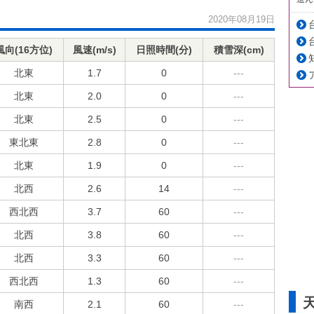
2020年08月19日
風向(16方位)
風速(m/s)
日照時間(分)
積雪深(cm)
北東
1.7
0
---
北東
2.0
0
---
北東
2.5
0
---
東北東
2.8
0
---
北東
1.9
0
---
北西
2.6
14
---
西北西
3.7
60
---
北西
3.8
60
---
北西
3.3
60
---
西北西
1.3
60
---
南西
2.1
60
---