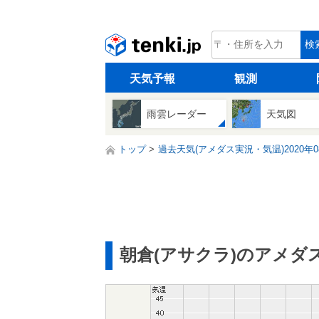
tenki.jp
検
天気予報
観測
雨雲レーダー
天気図
トップ
過去天気(アメダス実況・気温)2020年0
朝倉(アサクラ)のアメダ