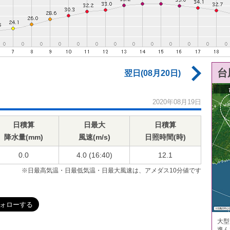
台
翌日(08月20日)
2020年08月19日
日積算
日最大
日積算
降水量(mm)
風速(m/s)
日照時間(時)
0.0
4.0 (16:40)
12.1
※日最高気温・日最低気温・日最大風速は、アメダス10分値です
大型
進ん