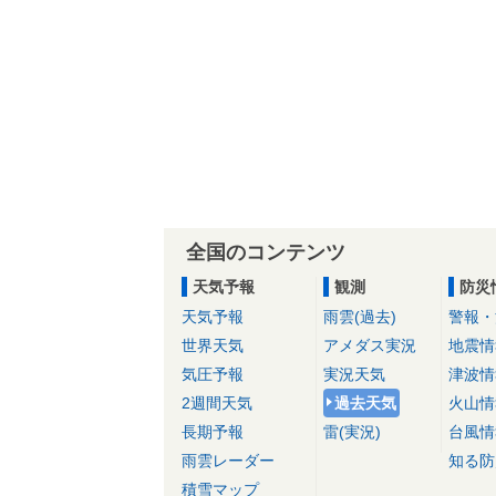
全国のコンテンツ
天気予報
観測
防災
天気予報
雨雲(過去)
警報・
世界天気
アメダス実況
地震情
気圧予報
実況天気
津波情
2週間天気
過去天気
火山情
長期予報
雷(実況)
台風情
雨雲レーダー
知る防
積雪マップ