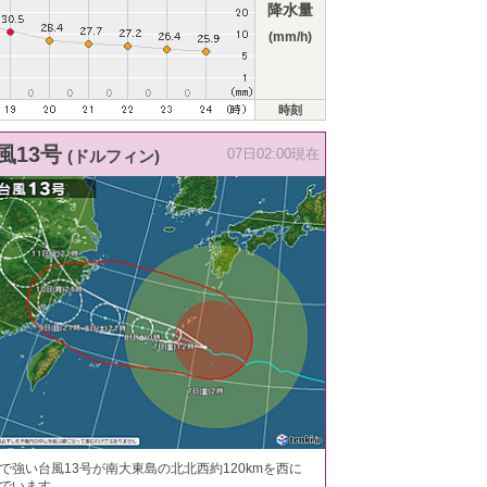
降水量
(mm/h)
時刻
風13号
(ドルフィン)
07日02:00現在
で強い台風13号が南大東島の北北西約120kmを西に
でいます