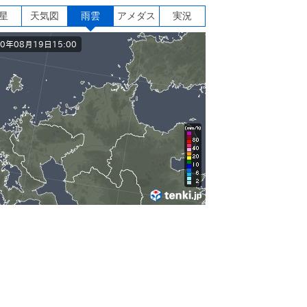
星
天気図
雨雲
アメダス
実況