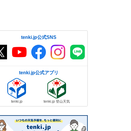
な暑さも 熱中症に警戒
19日06:28
tenki.jp公式SNS
tenki.jp公式アプリ
tenki.jp
tenki.jp 登山天気