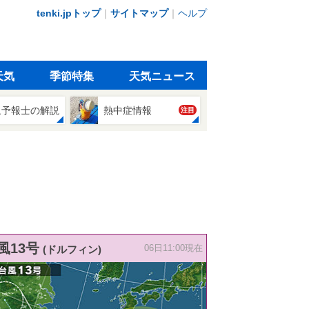
tenki.jpトップ
｜
サイトマップ
｜
ヘルプ
天気
季節特集
天気ニュース
象予報士の解説
熱中症情報
注目
風13号
(ドルフィン)
06日11:00現在