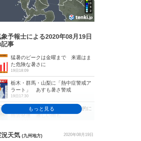
気象予報士による2020年08月19日
の記事
猛暑のピークは金曜まで 来週はま
た危険な暑さに
19日18:09
栃木・群馬・山梨に「熱中症警戒ア
ラート」 あすも暑さ警戒
19日17:30
20日も猛暑日続出 午後は局地的に
雨雲発達 激しい雨も
19日16:32
東北 危険な暑さ拡大 20日は約3
実況天気
2020年08月19日
(九州地方)
割の観測地点で猛暑日予想