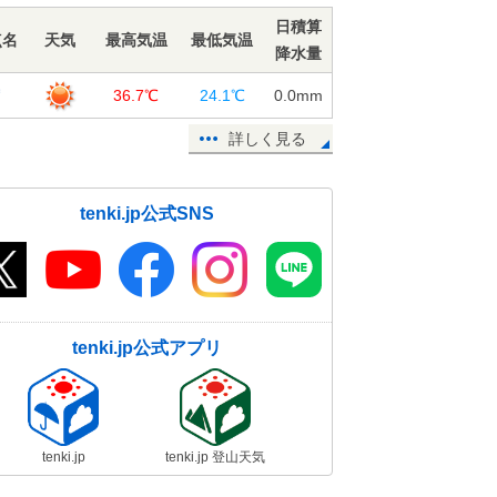
19日13:49
日積算
点名
天気
最高気温
最低気温
降水量
熱中症搬送者数 前の週から約2倍に
増加
賀
36.7℃
24.1℃
0.0
mm
19日11:37
詳しく見る
週間天気 晴れても不安定 厳しい
残暑が続く
19日11:10
tenki.jp公式SNS
19日 今夜の傘予報 東北～九州は
にわか雨なし
19日10:08
鹿児島県で震度3の地震 津波の心配
tenki.jp公式アプリ
なし
19日09:24
19日 広く30℃以上 40℃近い危険
な暑さも 熱中症に警戒
tenki.jp
tenki.jp 登山天気
19日06:28