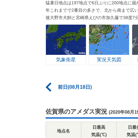
猛暑日地点は197地点で6日ぶりに200地点に
年これまでで2番目の多さで、北から南まで広
後大野市犬飼と宮崎県えびの市加久藤で38度7
気象衛星
実況天気図
前日(08月18日)
佐賀県のアメダス実況
(2020年08月1
日最高
日最
地点名
気温(℃)
気温(