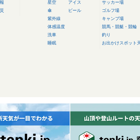
報
星空
アイス
サッカー場
災
傘
ビール
ゴルフ場
紫外線
キャンプ場
体感温度
競馬・競艇・競輪
洗車
釣り
睡眠
お出かけスポット