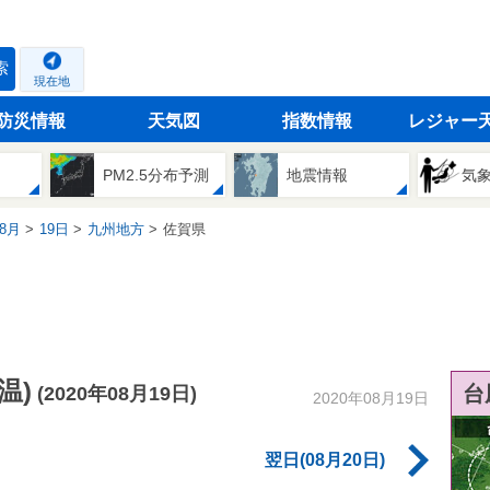
索
現在地
防災情報
天気図
指数情報
レジャー
PM2.5分布予測
地震情報
気
8月
19日
九州地方
佐賀県
温)
台
(2020年08月19日)
2020年08月19日
翌日(08月20日)