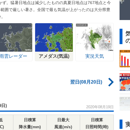
届かず。猛暑日地点は減少したものの真夏日地点は767地点と今
い範囲で厳しい暑さ。全国で最も気温が上がったのは大分県豊
分。
雨雲レーダー
アメダス(気温)
実況天気
翌日(08月20日)
9日)
2020年08月19日
低
日積算
日最大
日積算
℃)
降水量(mm)
風速(m/s)
日照時間(時)