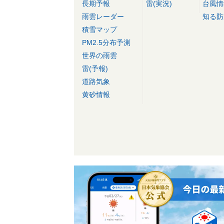
長期予報
雷(実況)
台風情
雨雲レーダー
知る防
積雪マップ
PM2.5分布予測
世界の雨雲
雷(予報)
道路気象
黄砂情報