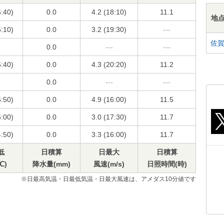
5:40)
0.0
4.2 (18:10)
11.1
地
5:10)
0.0
3.2 (19:30)
---
佐
0.0
---
---
5:40)
0.0
4.3 (20:20)
11.2
0.0
---
---
5:50)
0.0
4.9 (16:00)
11.5
5:00)
0.0
3.0 (17:30)
11.7
4:50)
0.0
3.3 (16:00)
11.7
低
日積算
日最大
日積算
℃)
降水量(mm)
風速(m/s)
日照時間(時)
※日最高気温・日最低気温・日最大風速は、アメダス10分値です