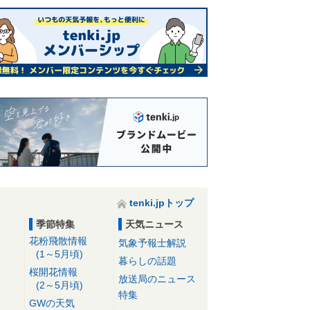
tenki.jpトップ
季節特集
天気ニュース
花粉飛散情報
気象予報士解説
(1～5月頃)
暮らしの話題
桜開花情報
放送局のニュース
(2～5月頃)
特集
GWの天気