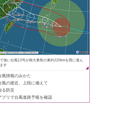
で強い台風13号が南大東島の東約220kmを西に進ん
ます
台風情報のみかた
台風の接近、上陸に備えて
知る防災
アプリで台風進路予報を確認