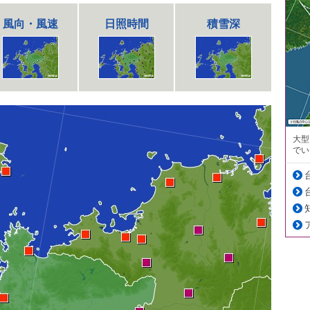
風向・風速
日照時間
積雪深
大型
でい