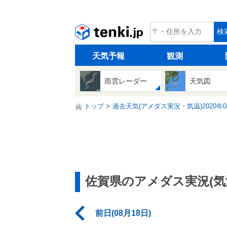
tenki.jp
検
天気予報
観測
雨雲レーダー
天気図
トップ
過去天気(アメダス実況・気温)2020年0
佐賀県のアメダス実況(気
前日(08月18日)