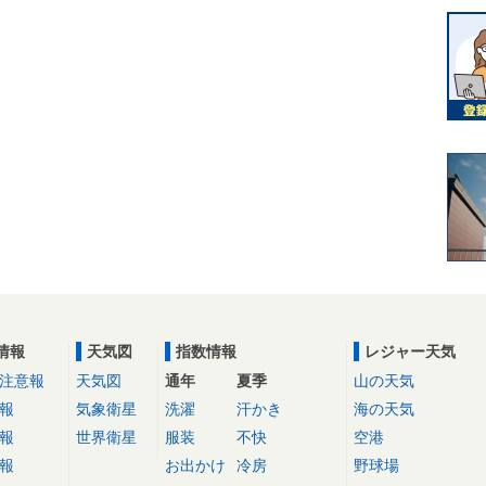
情報
天気図
指数情報
レジャー天気
注意報
天気図
通年
夏季
山の天気
報
気象衛星
洗濯
汗かき
海の天気
報
世界衛星
服装
不快
空港
報
お出かけ
冷房
野球場