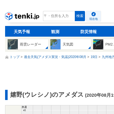
tenki.jp
検索
現在地
天気予報
観測
防災情報
雨雲レーダー
天気図
PM2
トップ
過去天気(アメダス実況・気温)2020年08月
19日
九州地
嬉野(ウレシノ)のアメダス
(2020年08月1