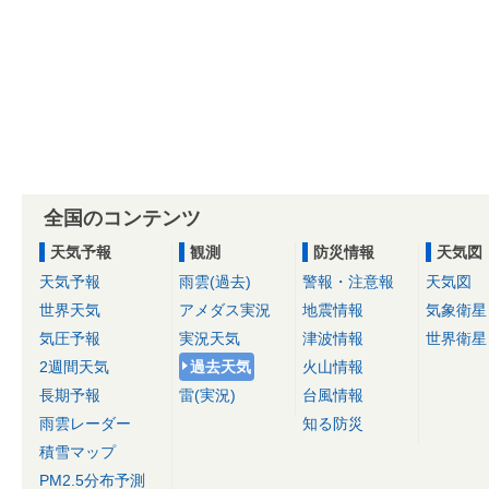
全国のコンテンツ
天気予報
観測
防災情報
天気図
天気予報
雨雲(過去)
警報・注意報
天気図
世界天気
アメダス実況
地震情報
気象衛星
気圧予報
実況天気
津波情報
世界衛星
2週間天気
過去天気
火山情報
長期予報
雷(実況)
台風情報
雨雲レーダー
知る防災
積雪マップ
PM2.5分布予測