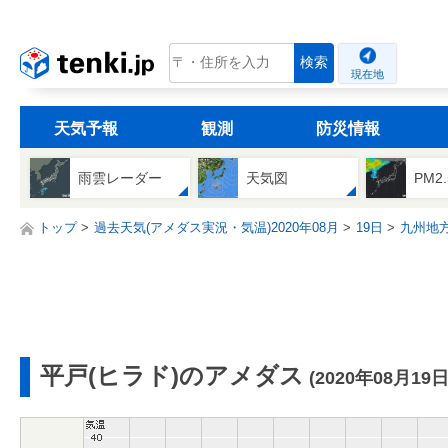
tenki.jp
検索
現在地
天気予報
観測
防災情報
雨雲レーダー
天気図
PM2
トップ
過去天気(アメダス実況・気温)2020年08月
19日
九州地
平戸(ヒラド)のアメダス
(2020年08月19日