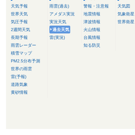
天気予報
雨雲(過去)
警報・注意報
天気図
世界天気
アメダス実況
地震情報
気象衛星
気圧予報
実況天気
津波情報
世界衛星
2週間天気
過去天気
火山情報
長期予報
雷(実況)
台風情報
雨雲レーダー
知る防災
積雪マップ
PM2.5分布予測
世界の雨雲
雷(予報)
道路気象
黄砂情報