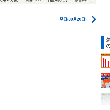
風向(16方位)
風速(m/s)
日照時間(分)
積雪深(cm)
翌日(08月20日)