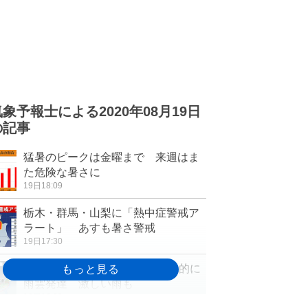
気象予報士による2020年08月19日
の記事
猛暑のピークは金曜まで 来週はま
た危険な暑さに
19日18:09
栃木・群馬・山梨に「熱中症警戒ア
ラート」 あすも暑さ警戒
19日17:30
20日も猛暑日続出 午後は局地的に
雨雲発達 激しい雨も
19日16:32