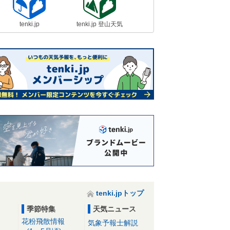
tenki.jp
tenki.jp 登山天気
tenki.jpトップ
季節特集
天気ニュース
花粉飛散情報
気象予報士解説