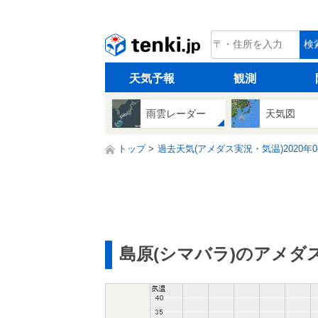
tenki.jp
検
天気予報
観測
雨雲レーダー
天気図
トップ
過去天気(アメダス実況・気温)2020年0
島原(シマバラ)のアメダ