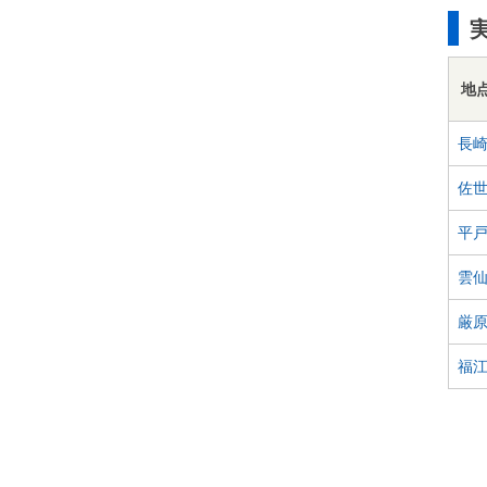
地
長
佐
平
雲
厳
福