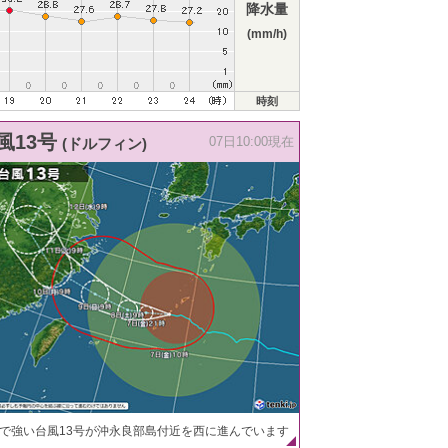
降水量
(mm/h)
時刻
風13号
(ドルフィン)
07日10:00現在
で強い台風13号が沖永良部島付近を西に進んでいます