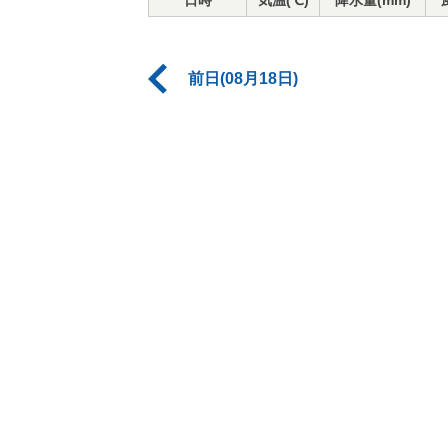
日時
気温(℃)
降水量(mm)
前日(08月18日)