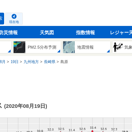
索
現在地
防災情報
天気図
指数情報
レジャー
PM2.5分布予測
地震情報
気
8月
19日
九州地方
長崎県
島原
ス
(2020年08月19日)