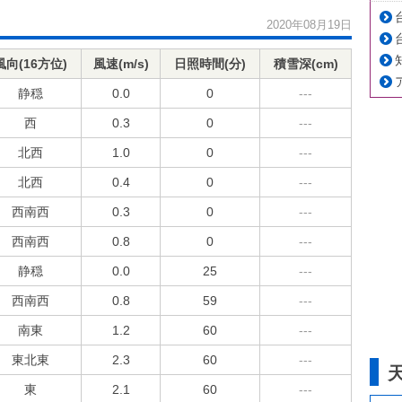
2020年08月19日
風向(16方位)
風速(m/s)
日照時間(分)
積雪深(cm)
静穏
0.0
0
---
西
0.3
0
---
北西
1.0
0
---
北西
0.4
0
---
西南西
0.3
0
---
西南西
0.8
0
---
静穏
0.0
25
---
西南西
0.8
59
---
南東
1.2
60
---
東北東
2.3
60
---
東
2.1
60
---