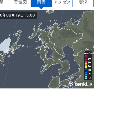
星
天気図
雨雲
アメダス
実況