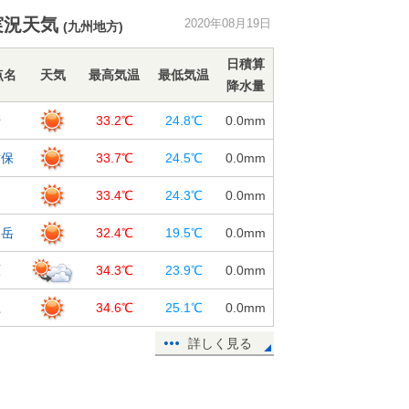
東北 危険な暑さ拡大 20日は約3
実況天気
2020年08月19日
(九州地方)
割の観測地点で猛暑日予想
19日13:49
日積算
点名
天気
最高気温
最低気温
降水量
熱中症搬送者数 前の週から約2倍に
増加
崎
33.2℃
24.8℃
0.0
mm
19日11:37
世保
33.7℃
24.5℃
0.0
mm
週間天気 晴れても不安定 厳しい
残暑が続く
戸
33.4℃
24.3℃
0.0
mm
19日11:10
仙岳
32.4℃
19.5℃
0.0
mm
19日 今夜の傘予報 東北～九州は
にわか雨なし
原
34.3℃
23.9℃
0.0
mm
19日10:08
江
34.6℃
25.1℃
0.0
mm
鹿児島県で震度3の地震 津波の心配
なし
詳しく見る
19日09:24
19日 広く30℃以上 40℃近い危険