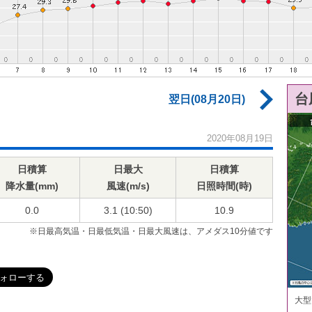
台
翌日(08月20日)
2020年08月19日
日積算
日最大
日積算
降水量(mm)
風速(m/s)
日照時間(時)
0.0
3.1 (10:50)
10.9
※日最高気温・日最低気温・日最大風速は、アメダス10分値です
大型