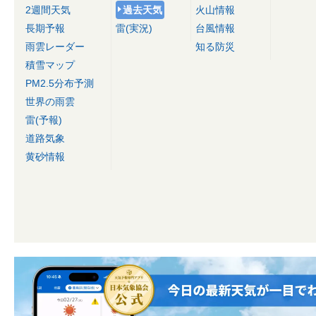
2週間天気
過去天気
火山情報
長期予報
雷(実況)
台風情報
雨雲レーダー
知る防災
積雪マップ
PM2.5分布予測
世界の雨雲
雷(予報)
道路気象
黄砂情報