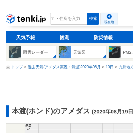
tenki.jp
検索
現在地
天気予報
観測
防災情報
雨雲レーダー
天気図
PM2
トップ
過去天気(アメダス実況・気温)2020年08月
19日
九州地
本渡(ホンド)のアメダス
(2020年08月19日