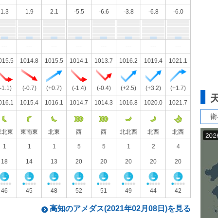
1.3
1.9
2.1
-5.5
-6.6
-3.8
-6.8
-6.0
---
---
---
---
---
---
---
---
015.5
1014.8
1015.5
1014.1
1013.7
1016.2
1019.4
1021.1
-1.1)
(-0.7)
(+0.7)
(-1.4)
(-0.4)
(+2.5)
(+3.2)
(+1.7)
016.1
1015.4
1016.1
1014.7
1014.3
1016.8
1020.0
1021.7
衛
東北東
東南東
北東
西
西
北北西
北西
北西
1
1
1
5
5
1
2
4
18
14
13
20
20
20
20
20
46
45
48
52
51
49
44
42
高知のアメダス(2021年02月08日)を見る