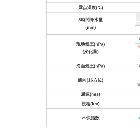
露点温度(℃)
3時間降水量
(mm)
1
現地気圧(hPa)
(変化量)
(
海面気圧(hPa)
1
風向(16方位)
風速(m/s)
視程(km)
不快指数