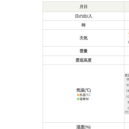
月日
日の出/入
時
天気
雲量
雲底高度
気温(℃)
湿度(%)