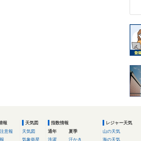
情報
天気図
指数情報
レジャー天気
注意報
天気図
通年
夏季
山の天気
報
気象衛星
洗濯
汗かき
海の天気