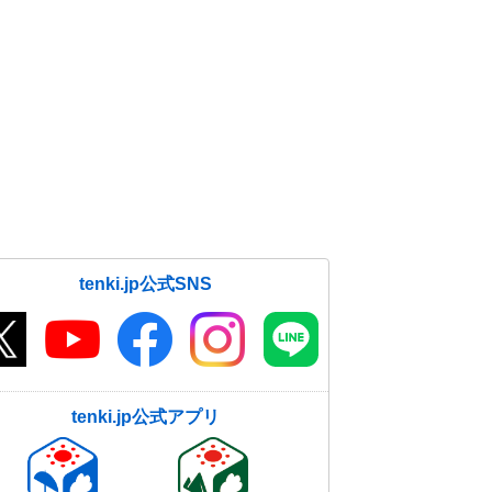
を中心に雪や雨 ふぶく所も
08日10:24
都心「天使のはしご」 朝から雲が
多く にわか雨も
08日08:19
8日 寒気流入 気温大幅ダウン 日
本海側は大雪注意
08日06:47
tenki.jp公式SNS
tenki.jp公式アプリ