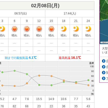
02月08日(
月
)
06:57(出)
17:44(入)
3
6
9
12
15
18
21
24
晴れ
晴れ
晴れ
晴れ
晴れ
晴れ
晴れ
晴れ
---
---
---
---
---
---
---
---
大型
---
---
---
---
---
---
---
---
いま
4.1℃
16.1℃
朝までの最低気温
最高気温
5.2
4.7
7.6
15.5
14.9
10.6
7.7
5.6
76
82
68
23
22
36
35
43