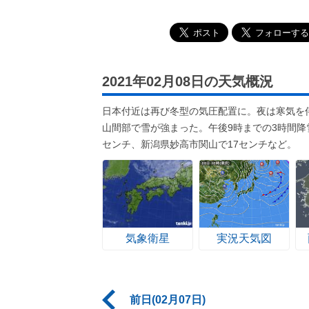
2021年02月08日の天気概況
日本付近は再び冬型の気圧配置に。夜は寒気を
山間部で雪が強まった。午後9時までの3時間降
センチ、新潟県妙高市関山で17センチなど。
気象衛星
実況天気図
前日(02月07日)