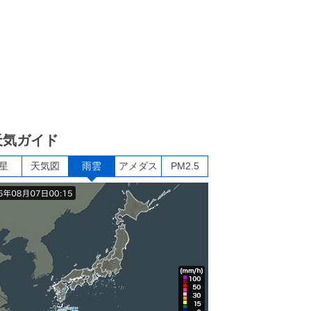
天気ガイド
星
天気図
雨雲
アメダス
PM2.5