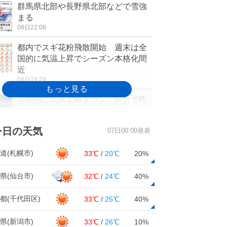
群馬県北部や長野県北部などで雪強
まる
08日22:08
都内でスギ花粉飛散開始 週末は全
国的に気温上昇でシーズン本格化間
近
08日19:29
全国的に気温大幅ダウン 仙台で昨
日より7℃以上、東京も5℃以上低く
08日16:36
今日の天気
07日00:00発表
関東 あすも空気は冷たいまま 日
中も10度に届かず その先再び気温
道(札幌市)
33℃
/
20℃
20%
上昇
08日15:41
県(仙台市)
32℃
/
24℃
40%
北日本で20メートルを超える強風
都(千代田区)
33℃
/
25℃
40%
日本海側中心にふぶきや視界不良に
注意
県(新潟市)
33℃
/
26℃
10%
08日14:53