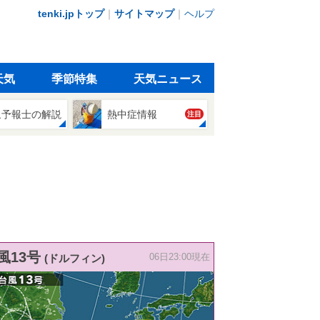
tenki.jpトップ
｜
サイトマップ
｜
ヘルプ
天気
季節特集
天気ニュース
象予報士の解説
熱中症情報
注目
風13号
(ドルフィン)
06日23:00現在