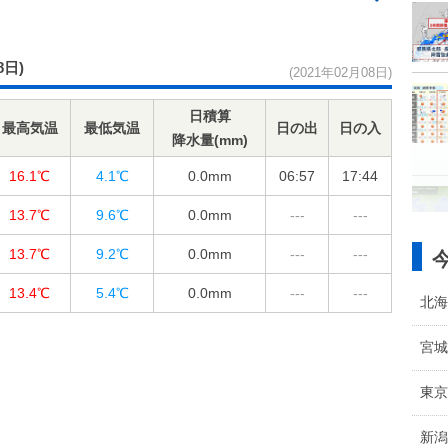
8日)
(2021年02月08日)
日積算
最高気温
最低気温
日の出
日の入
降水量(mm)
16.1℃
4.1℃
0.0
mm
06:57
17:44
13.7℃
9.6℃
0.0
mm
---
---
13.7℃
9.2℃
0.0
mm
---
---
13.4℃
5.4℃
0.0
mm
---
---
北海
宮城
東京
新潟