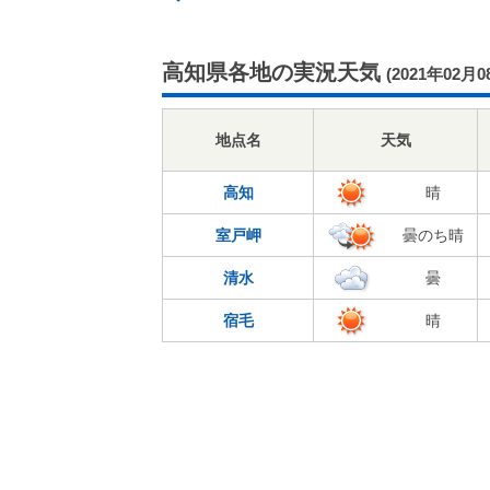
高知県各地の実況天気
(2021年02月0
地点名
天気
高知
晴
室戸岬
曇のち晴
清水
曇
宿毛
晴