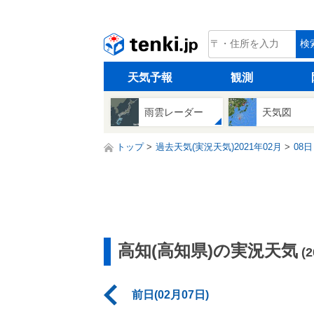
tenki.jp
検
天気予報
観測
雨雲レーダー
天気図
トップ
過去天気(実況天気)2021年02月
08日
高知(高知県)の実況天気
(
前日(02月07日)