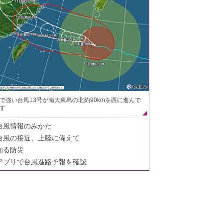
で強い台風13号が南大東島の北約90kmを西に進んで
す
台風情報のみかた
台風の接近、上陸に備えて
知る防災
アプリで台風進路予報を確認