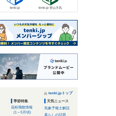
tenki.jp
tenki.jp 登山天気
tenki.jpトップ
季節特集
天気ニュース
花粉飛散情報
気象予報士解説
(1～5月頃)
暮らしの話題