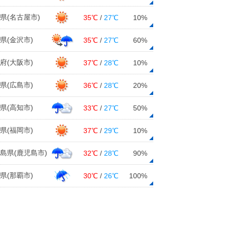
県(名古屋市)
東北 あす9日 大雪や厳しい寒さに
35℃
/
27℃
10%
要注意
08日13:33
県(金沢市)
35℃
/
27℃
60%
中国地方 今週中頃から3月並みの暖
府(大阪市)
37℃
/
28℃
10%
かさ続く 花粉対策を万全に
08日12:09
県(広島市)
36℃
/
28℃
20%
北海道で15日ぶりに氷点下30℃以
県(高知市)
33℃
/
27℃
50%
下 今シーズン3度目
08日11:58
県(福岡市)
37℃
/
29℃
10%
週間 寒さはあす9日まで その先は
再び春の空気が流れ込む
島県(鹿児島市)
32℃
/
28℃
90%
08日11:42
県(那覇市)
30℃
/
26℃
100%
九州 風冷たく「余寒」の一日 ス
ギ花粉次第に増える
08日10:50
8日 お帰り時間の傘予報 日本海側