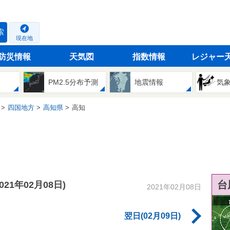
索
現在地
防災情報
天気図
指数情報
レジャー
PM2.5分布予測
地震情報
気
四国地方
高知県
高知
台
2021年02月08日)
2021年02月08日
翌日(02月09日)