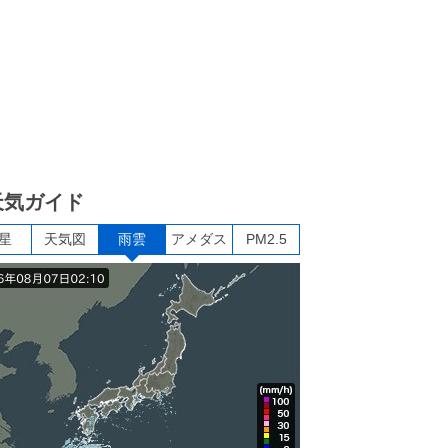
天気ガイド
星
天気図
雨雲
アメダス
PM2.5