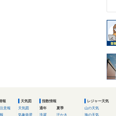
情報
天気図
指数情報
レジャー天気
注意報
天気図
通年
夏季
山の天気
報
気象衛星
洗濯
汗かき
海の天気