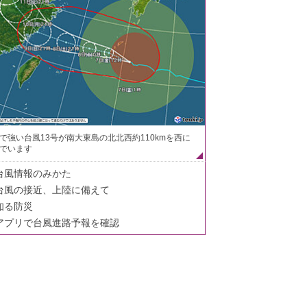
で強い台風13号が南大東島の北北西約110kmを西に
でいます
台風情報のみかた
台風の接近、上陸に備えて
知る防災
アプリで台風進路予報を確認