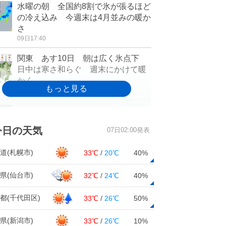
水曜の朝 全国約8割で氷が張るほど
の冷え込み 今週末は4月並みの暖か
さ
09日17:40
関東 あす10日 朝は広く氷点下
日中は寒さ和らぐ 週末にかけて暖
かく
09日15:38
寒さ続く 東京都心や大阪市などで
10℃に届かず
今日の天気
07日02:00発表
09日15:19
関東甲信 空気カラカラ 東京都心
道(札幌市)
33℃
/
20℃
40%
など最小湿度10パーセント台
09日14:36
県(仙台市)
32℃
/
24℃
40%
東北 あす(水)は厳しい寒さ緩む 週
都(千代田区)
33℃
/
26℃
50%
末は桜が咲く頃の陽気に?
09日12:54
県(新潟市)
33℃
/
26℃
10%