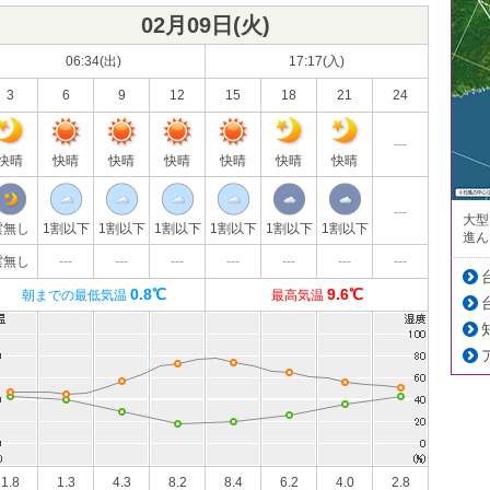
02月09日(
火
)
06:34(出)
17:17(入)
3
6
9
12
15
18
21
24
---
快晴
快晴
快晴
快晴
快晴
快晴
快晴
---
大型
雲無し
1割以下
1割以下
1割以下
1割以下
1割以下
1割以下
進ん
雲無し
---
---
---
---
---
---
---
0.8℃
9.6℃
朝までの最低気温
最高気温
1.8
1.3
4.3
8.2
8.4
6.2
4.0
2.8