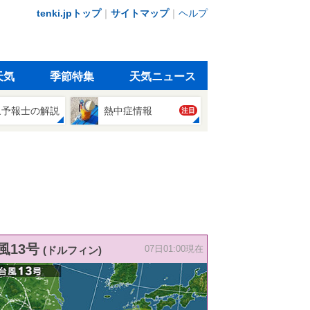
tenki.jpトップ
｜
サイトマップ
｜
ヘルプ
天気
季節特集
天気ニュース
象予報士の解説
熱中症情報
注目
風13号
(ドルフィン)
07日01:00現在