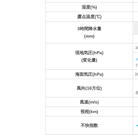
湿度(%)
露点温度(℃)
3時間降水量
(mm)
1
現地気圧(hPa)
(変化量)
(
海面気圧(hPa)
1
風向(16方位)
風速(m/s)
視程(km)
不快指数