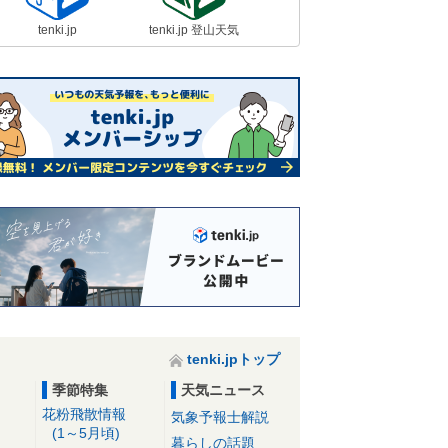
tenki.jp
tenki.jp 登山天気
tenki.jpトップ
季節特集
天気ニュース
花粉飛散情報
気象予報士解説
(1～5月頃)
暮らしの話題