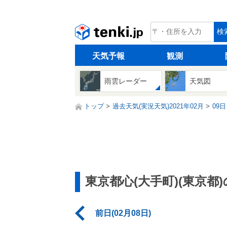
tenki.jp
検
天気予報
観測
雨雲レーダー
天気図
トップ
過去天気(実況天気)2021年02月
09日
東京都心(大手町)(東京都
前日(02月08日)