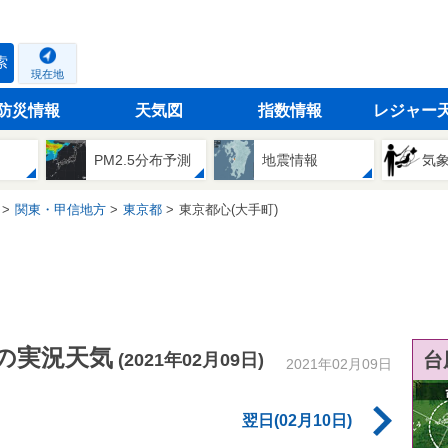
索
現在地
防災情報
天気図
指数情報
レジャー
PM2.5分布予測
地震情報
気
関東・甲信地方
東京都
東京都心(大手町)
)の実況天気
台
(2021年02月09日)
2021年02月09日
翌日(02月10日)