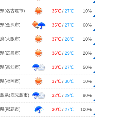
日本海側を中心に積雪増 群馬県み
県(名古屋市)
なかみ町藤原で12時間降雪量47セン
35℃
/
27℃
10%
チ
09日12:12
県(金沢市)
35℃
/
27℃
60%
週間 春の空気が流入 雪どけ進
府(大阪市)
37℃
/
28℃
10%
む 関東以西は花粉シーズンへ
09日11:49
県(広島市)
36℃
/
29℃
20%
九州 今週後半は春の暖かさに ス
県(高知市)
33℃
/
27℃
50%
ギ花粉急増か
09日10:57
県(福岡市)
37℃
/
30℃
10%
9日 お帰り時間の傘予報 日本海側
で雪
島県(鹿児島市)
32℃
/
29℃
80%
09日09:43
県(那覇市)
30℃
/
27℃
100%
9日 強い寒気 厳しい寒さに 日本
海側は昼頃まで大雪注意
09日06:57