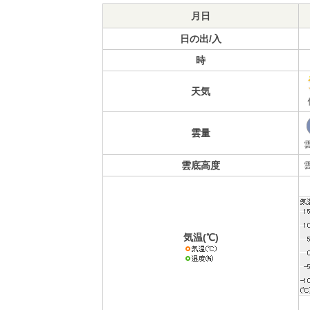
月日
日の出/入
時
天気
雲量
雲底高度
気温(℃)