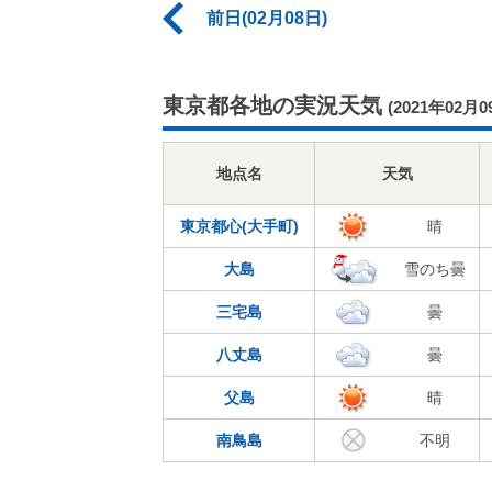
前日(02月08日)
東京都各地の実況天気
(2021年02月0
地点名
天気
東京都心(大手町)
晴
大島
雪のち曇
三宅島
曇
八丈島
曇
父島
晴
南鳥島
不明