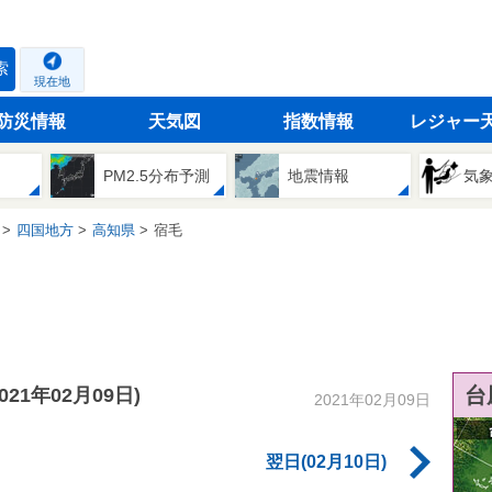
索
現在地
防災情報
天気図
指数情報
レジャー
PM2.5分布予測
地震情報
気
四国地方
高知県
宿毛
台
2021年02月09日)
2021年02月09日
翌日(02月10日)