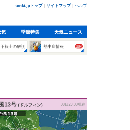
tenki.jpトップ
｜
サイトマップ
｜
ヘルプ
天気
季節特集
天気ニュース
象予報士の解説
熱中症情報
注目
風13号
(ドルフィン)
08日23:00現在