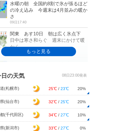
水曜の朝 全国約8割で氷が張るほど
の冷え込み 今週末は4月並みの暖か
さ
09日17:40
関東 あす10日 朝は広く氷点下
日中は寒さ和らぐ 週末にかけて暖
かく
09日15:38
寒さ続く 東京都心や大阪市などで
10℃に届かず
今日の天気
08日23:00発表
09日15:19
関東甲信 空気カラカラ 東京都心
道(札幌市)
25℃
/
23℃
20%
など最小湿度10パーセント台
09日14:36
県(仙台市)
32℃
/
25℃
20%
東北 あす(水)は厳しい寒さ緩む 週
都(千代田区)
34℃
/
27℃
10%
末は桜が咲く頃の陽気に?
09日12:54
県(新潟市)
33℃
/
27℃
0%