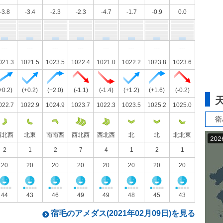
-3.8
-3.4
-2.3
-2.3
-4.7
-1.7
-0.9
0.0
---
---
---
---
---
---
---
---
021.3
1021.5
1023.5
1022.4
1021.0
1022.2
1023.8
1023.6
+0.2)
(+0.2)
(+2.0)
(-1.1)
(-1.4)
(+1.2)
(+1.6)
(-0.2)
022.7
1022.9
1024.9
1023.7
1022.3
1023.5
1025.2
1025.0
衛
西北西
北東
南南西
西北西
西北西
北
北
北北東
2
1
2
7
4
1
2
1
20
20
20
20
20
20
20
20
44
43
46
49
49
48
45
43
宿毛のアメダス(2021年02月09日)を見る