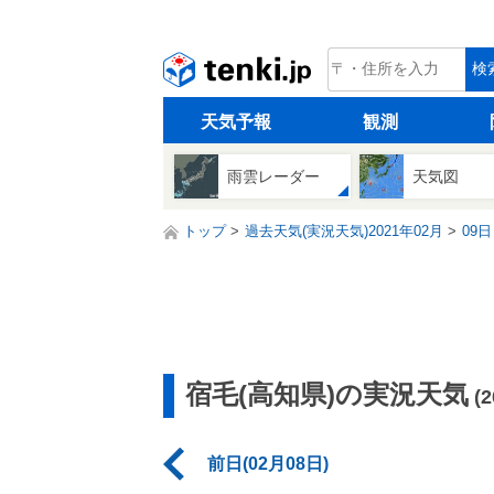
tenki.jp
検
天気予報
観測
雨雲レーダー
天気図
トップ
過去天気(実況天気)2021年02月
09日
宿毛(高知県)の実況天気
(
前日(02月08日)