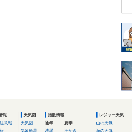
情報
天気図
指数情報
レジャー天気
注意報
天気図
通年
夏季
山の天気
報
気象衛星
洗濯
汗かき
海の天気