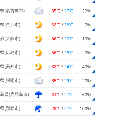
日本海側を中心に積雪増 群馬県み
県(名古屋市)
なかみ町藤原で12時間降雪量47セン
35℃
/
27℃
20%
チ
09日12:12
県(金沢市)
33℃
/
28℃
0%
週間 春の空気が流入 雪どけ進
府(大阪市)
36℃
/
26℃
10%
む 関東以西は花粉シーズンへ
09日11:49
県(広島市)
36℃
/
28℃
0%
九州 今週後半は春の暖かさに ス
県(高知市)
33℃
/
24℃
40%
ギ花粉急増か
09日10:57
県(福岡市)
35℃
/
29℃
20%
9日 お帰り時間の傘予報 日本海側
で雪
島県(鹿児島市)
31℃
/
27℃
60%
09日09:43
県(那覇市)
28℃
/
27℃
100%
9日 強い寒気 厳しい寒さに 日本
海側は昼頃まで大雪注意
09日06:57