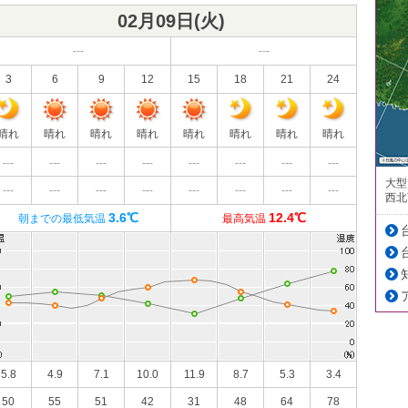
02月09日(
火
)
---
---
3
6
9
12
15
18
21
24
晴れ
晴れ
晴れ
晴れ
晴れ
晴れ
晴れ
晴れ
---
---
---
---
---
---
---
---
大型
---
---
---
---
---
---
---
---
西北
3.6℃
12.4℃
朝までの最低気温
最高気温
5.8
4.9
7.1
10.0
11.9
8.7
5.3
3.4
50
55
51
42
31
48
64
78