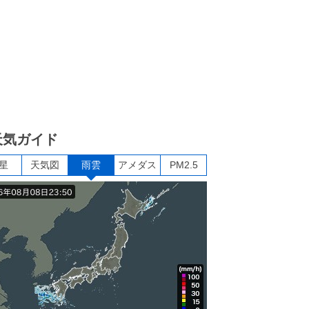
天気ガイド
星
天気図
雨雲
アメダス
PM2.5