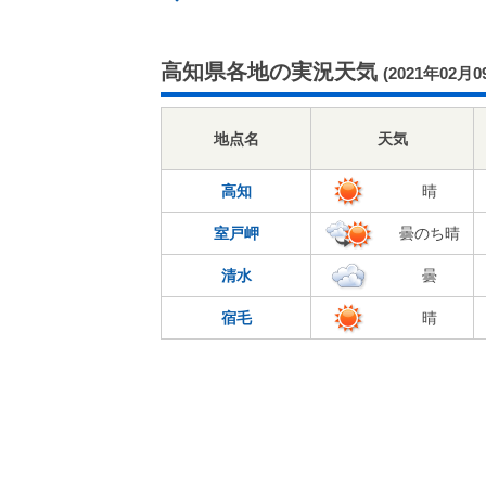
高知県各地の実況天気
(2021年02月0
地点名
天気
高知
晴
室戸岬
曇のち晴
清水
曇
宿毛
晴