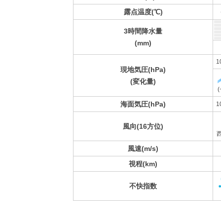
露点温度(℃)
3時間降水量
(mm)
1
現地気圧(hPa)
(変化量)
(
海面気圧(hPa)
1
風向(16方位)
風速(m/s)
視程(km)
不快指数