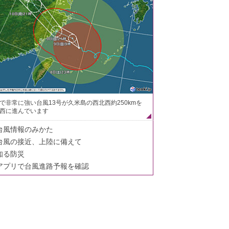
で非常に強い台風13号が久米島の西北西約250kmを
西に進んでいます
台風情報のみかた
台風の接近、上陸に備えて
知る防災
アプリで台風進路予報を確認