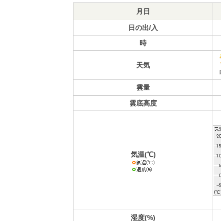
月日
日の出/入
時
天気
雲量
雲底高度
気温(℃)
湿度(%)