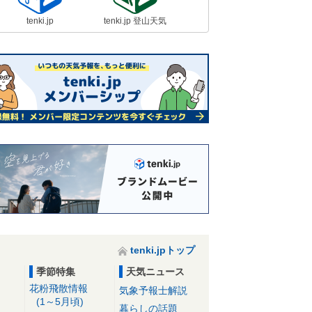
tenki.jp
tenki.jp 登山天気
tenki.jpトップ
季節特集
天気ニュース
花粉飛散情報
気象予報士解説
(1～5月頃)
暮らしの話題