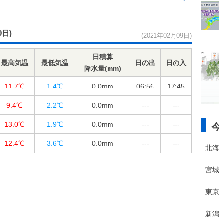
9日)
(2021年02月09日)
日積算
最高気温
最低気温
日の出
日の入
降水量(mm)
11.7℃
1.4℃
0.0
mm
06:56
17:45
9.4℃
2.2℃
0.0
mm
---
---
13.0℃
1.9℃
0.0
mm
---
---
12.4℃
3.6℃
0.0
mm
---
---
北海
宮城
東京
新潟