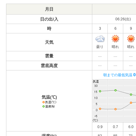
月日
日の出/入
06:26(出)
時
3
6
9
天気
曇り
晴れ
晴れ
雲量
---
---
---
雲底高度
---
---
---
0
朝までの最低気温
気温(℃)
0.9
0.7
6.0