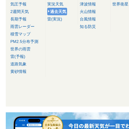
気圧予報
実況天気
津波情報
世界衛星
2週間天気
過去天気
火山情報
長期予報
雷(実況)
台風情報
雨雲レーダー
知る防災
積雪マップ
PM2.5分布予測
世界の雨雲
雷(予報)
道路気象
黄砂情報