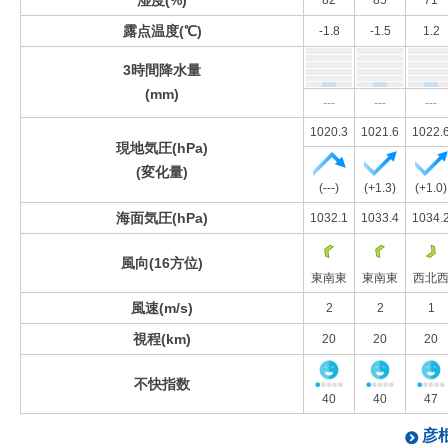
湿度(%)
82
85
71
露点温度(℃)
-1.8
-1.5
1.2
3時間降水量
(mm)
---
---
---
1020.3
1021.6
1022.
現地気圧(hPa)
(変化量)
(---)
(+1.3)
(+1.0)
海面気圧(hPa)
1032.1
1033.4
1034.
風向(16方位)
東南東
東南東
西北
風速(m/s)
2
2
1
視程(km)
20
20
20
不快指数
40
40
47
彦根