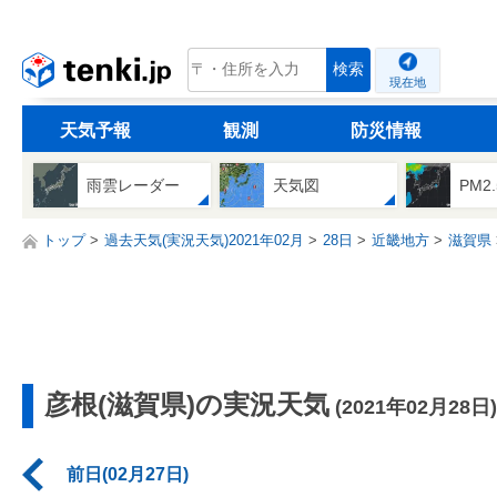
tenki.jp
検索
現在地
天気予報
観測
防災情報
雨雲レーダー
天気図
PM2
トップ
過去天気(実況天気)2021年02月
28日
近畿地方
滋賀県
彦根(滋賀県)の実況天気
(2021年02月28日)
前日(02月27日)