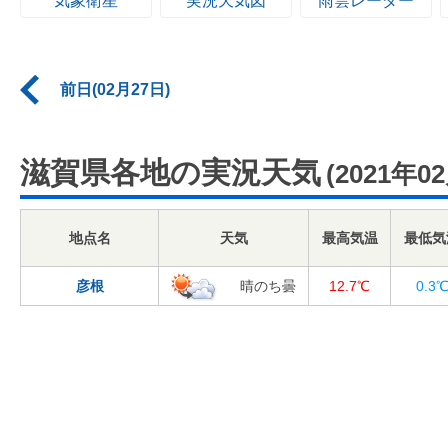
気象衛星
実況天気図
雨雲レーダー
前日(02月27日)
滋賀県各地の実況天気
(2021年0
地点名
天気
最高気温
最低気
彦根
晴のち曇
12.7℃
0.3