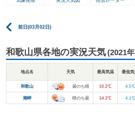
気象衛星
実況天気図
雨雲レーダー
前日(03月02日)
和歌山県各地の実況天気
(2021
地点名
天気
最高気温
最低気
和歌山
曇のち晴
10.2℃
4.5
潮岬
晴のち曇
14.2℃
4.1