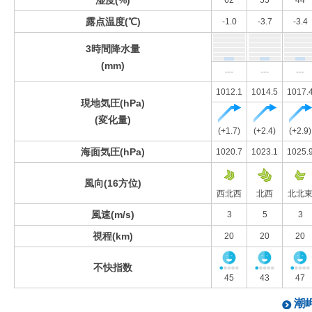
湿度(%)
62
55
44
露点温度(℃)
-1.0
-3.7
-3.4
3時間降水量
(mm)
---
---
---
1012.1
1014.5
1017.
現地気圧(hPa)
(変化量)
(+1.7)
(+2.4)
(+2.9)
海面気圧(hPa)
1020.7
1023.1
1025.
風向(16方位)
西北西
北西
北北
風速(m/s)
3
5
3
視程(km)
20
20
20
不快指数
45
43
47
潮岬