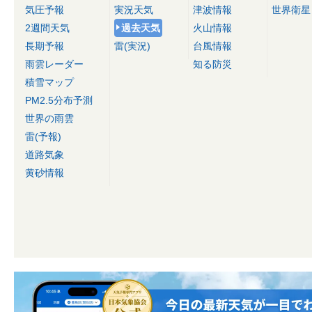
気圧予報
実況天気
津波情報
世界衛星
2週間天気
過去天気
火山情報
長期予報
雷(実況)
台風情報
雨雲レーダー
知る防災
積雪マップ
PM2.5分布予測
世界の雨雲
雷(予報)
道路気象
黄砂情報