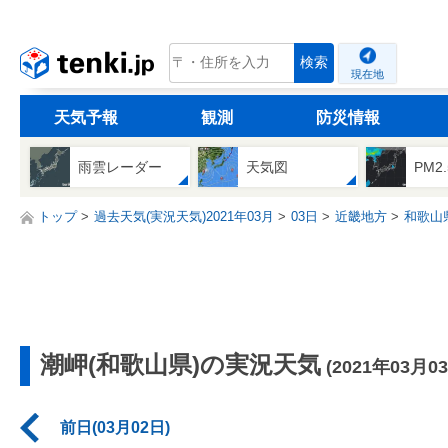
tenki.jp
検索
現在地
天気予報
観測
防災情報
雨雲レーダー
天気図
PM2
トップ
過去天気(実況天気)2021年03月
03日
近畿地方
和歌山
潮岬(和歌山県)の実況天気
(2021年03月0
前日(03月02日)