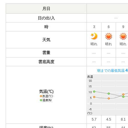
月日
日の出/入
---
時
3
6
9
天気
晴れ
晴れ
晴れ
雲量
---
---
---
雲底高度
---
---
---
4
朝までの最低気温
気温(℃)
5.7
4.5
8.1