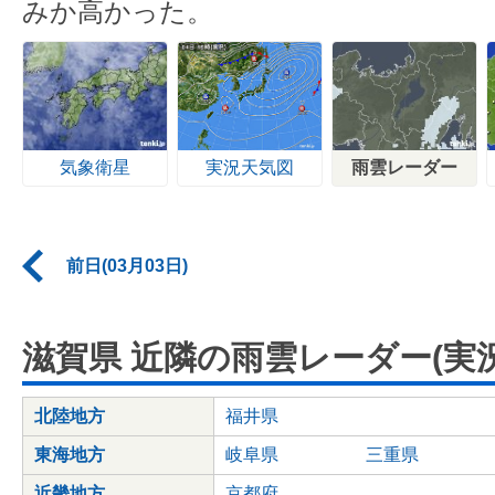
みか高かった。
気象衛星
実況天気図
雨雲レーダー
前日(03月03日)
滋賀県 近隣の雨雲レーダー(実況
北陸地方
福井県
東海地方
岐阜県
三重県
近畿地方
京都府