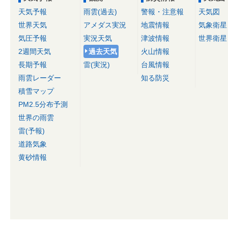
天気予報
雨雲(過去)
警報・注意報
天気図
世界天気
アメダス実況
地震情報
気象衛星
気圧予報
実況天気
津波情報
世界衛星
2週間天気
過去天気
火山情報
長期予報
雷(実況)
台風情報
雨雲レーダー
知る防災
積雪マップ
PM2.5分布予測
世界の雨雲
雷(予報)
道路気象
黄砂情報