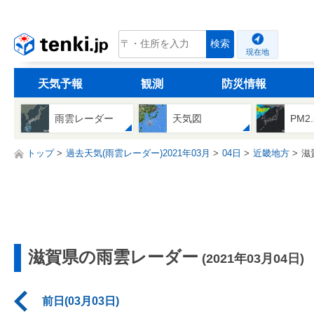
tenki.jp
検索
現在地
天気予報
観測
防災情報
雨雲レーダー
天気図
PM2
トップ
過去天気(雨雲レーダー)2021年03月
04日
近畿地方
滋
滋賀県の雨雲レーダー
(2021年03月04日)
前日(03月03日)