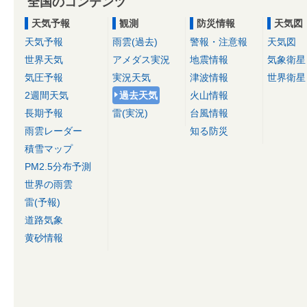
全国のコンテンツ
天気予報
観測
防災情報
天気図
天気予報
雨雲(過去)
警報・注意報
天気図
世界天気
アメダス実況
地震情報
気象衛星
気圧予報
実況天気
津波情報
世界衛星
2週間天気
過去天気
火山情報
長期予報
雷(実況)
台風情報
雨雲レーダー
知る防災
積雪マップ
PM2.5分布予測
世界の雨雲
雷(予報)
道路気象
黄砂情報