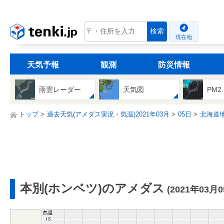
tenki.jp
検索
現在地
天気予報
観測
防災情報
雨雲レーダー
天気図
PM2
トップ
過去天気(アメダス実況・気温)2021年03月
05日
北海道
本別(ホンベツ)のアメダス
(2021年03月0