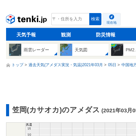
tenki.jp
検索
現在地
天気予報
観測
防災情報
雨雲レーダー
天気図
PM2
トップ
過去天気(アメダス実況・気温)2021年03月
05日
中国地
笠岡(カサオカ)のアメダス
(2021年03月0