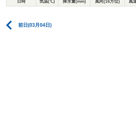
日時
気温(℃)
降水量(mm)
風向(16方位)
風速
前日(03月04日)