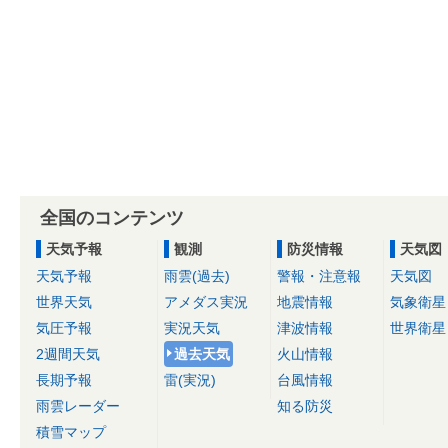
全国のコンテンツ
天気予報
観測
防災情報
天気図
天気予報
雨雲(過去)
警報・注意報
天気図
世界天気
アメダス実況
地震情報
気象衛星
気圧予報
実況天気
津波情報
世界衛星
2週間天気
過去天気
火山情報
長期予報
雷(実況)
台風情報
雨雲レーダー
知る防災
積雪マップ