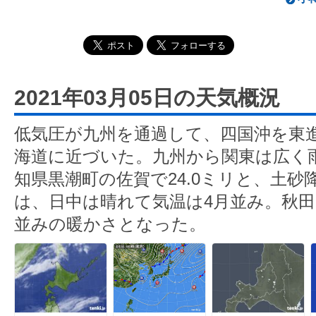
2021年03月05日の天気概況
低気圧が九州を通過して、四国沖を東
海道に近づいた。九州から関東は広く
知県黒潮町の佐賀で24.0ミリと、土
は、日中は晴れて気温は4月並み。秋田は
並みの暖かさとなった。