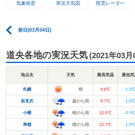
気象衛星
実況天気図
雨雲レーダー
前日(03月04日)
道央各地の実況天気
(2021年03月
地点名
天気
最高気温
最低気
札幌
晴
9.8℃
1.3
岩見沢
曇のち雨
9.7℃
1.0
小樽
晴のち雨
12.5℃
-0.9
寿都
晴のち雨
12.7℃
1.9