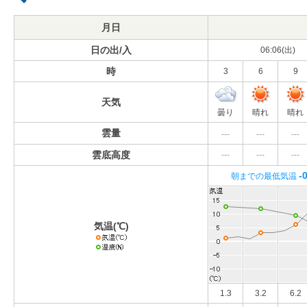
月日
日の出/入
06:06(出)
時
3
6
9
天気
曇り
晴れ
晴れ
雲量
---
---
---
雲底高度
---
---
---
-
朝までの最低気温
気温(℃)
1.3
3.2
6.2