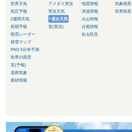
世界天気
アメダス実況
地震情報
気象衛星
気圧予報
実況天気
津波情報
世界衛星
2週間天気
過去天気
火山情報
長期予報
雷(実況)
台風情報
雨雲レーダー
知る防災
積雪マップ
PM2.5分布予測
世界の雨雲
雷(予報)
道路気象
黄砂情報