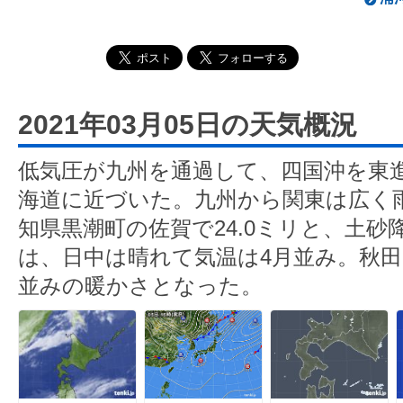
2021年03月05日の天気概況
低気圧が九州を通過して、四国沖を東
海道に近づいた。九州から関東は広く
知県黒潮町の佐賀で24.0ミリと、土
は、日中は晴れて気温は4月並み。秋田は
並みの暖かさとなった。