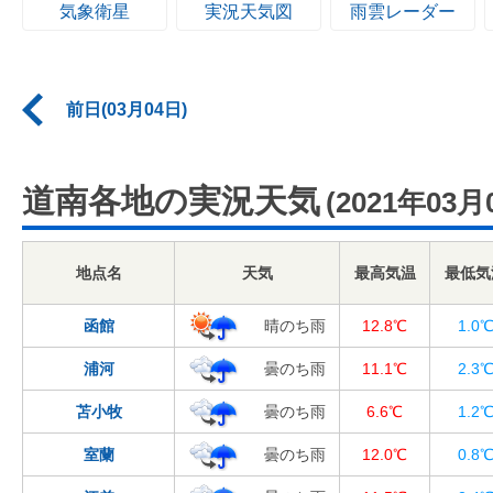
気象衛星
実況天気図
雨雲レーダー
前日(03月04日)
道南各地の実況天気
(2021年03月
地点名
天気
最高気温
最低気
函館
晴のち雨
12.8℃
1.0
浦河
曇のち雨
11.1℃
2.3
苫小牧
曇のち雨
6.6℃
1.2
室蘭
曇のち雨
12.0℃
0.8