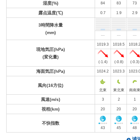
湿度(%)
84
83
73
露点温度(℃)
0.7
1.9
2.9
3時間降水量
(mm)
---
---
---
1019.3
1018.5
1018.
現地気圧(hPa)
(変化量)
(-1.4)
(-0.8)
(-0.3)
海面気圧(hPa)
1024.2
1023.3
1023.
風向(16方位)
北東
東北東
南南
風速(m/s)
3
2
1
視程(km)
20
20
20
不快指数
43
45
48
浦河