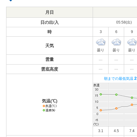
月日
日の出/入
05:58(出)
時
3
6
9
天気
曇り
曇り
曇り
雲量
---
---
---
雲底高度
---
---
---
2
朝までの最低気温
気温(℃)
3.1
4.5
7.4