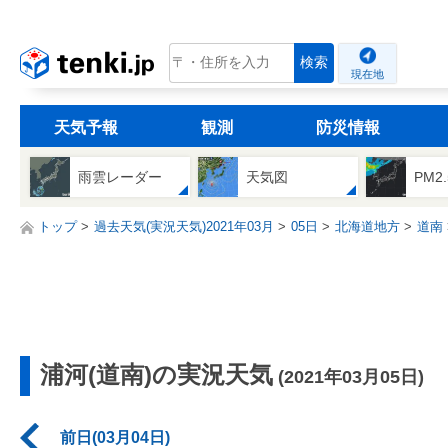
tenki.jp
検索
現在地
天気予報
観測
防災情報
雨雲レーダー
天気図
PM2
トップ
過去天気(実況天気)2021年03月
05日
北海道地方
道南
浦河(道南)の実況天気
(2021年03月05日)
前日(03月04日)