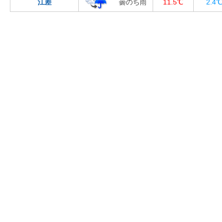
江差
曇のち雨
11.5℃
2.4