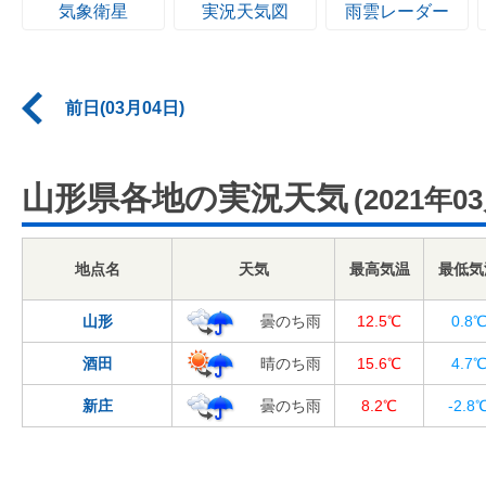
気象衛星
実況天気図
雨雲レーダー
前日(03月04日)
山形県各地の実況天気
(2021年0
地点名
天気
最高気温
最低気
山形
曇のち雨
12.5℃
0.8
酒田
晴のち雨
15.6℃
4.7
新庄
曇のち雨
8.2℃
-2.8