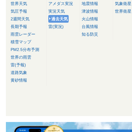
世界天気
アメダス実況
地震情報
気象衛星
気圧予報
実況天気
津波情報
世界衛星
2週間天気
過去天気
火山情報
長期予報
雷(実況)
台風情報
雨雲レーダー
知る防災
積雪マップ
PM2.5分布予測
世界の雨雲
雷(予報)
道路気象
黄砂情報