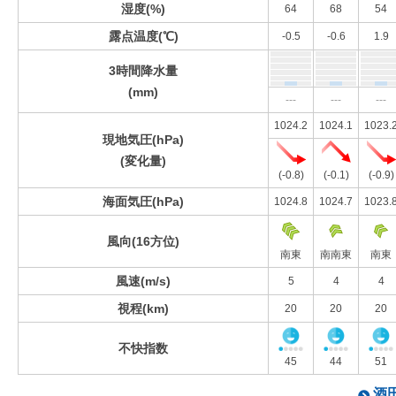
湿度(%)
64
68
54
露点温度(℃)
-0.5
-0.6
1.9
3時間降水量
(mm)
---
---
---
1024.2
1024.1
1023.
現地気圧(hPa)
(変化量)
(-0.8)
(-0.1)
(-0.9)
海面気圧(hPa)
1024.8
1024.7
1023.
風向(16方位)
南東
南南東
南東
風速(m/s)
5
4
4
視程(km)
20
20
20
不快指数
45
44
51
酒田