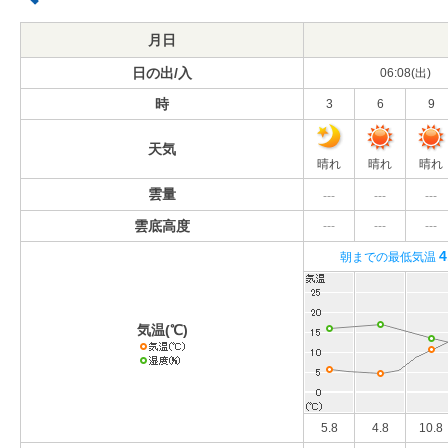
月日
日の出/入
06:08(出)
時
3
6
9
天気
晴れ
晴れ
晴れ
雲量
---
---
---
雲底高度
---
---
---
4
朝までの最低気温
気温(℃)
5.8
4.8
10.8