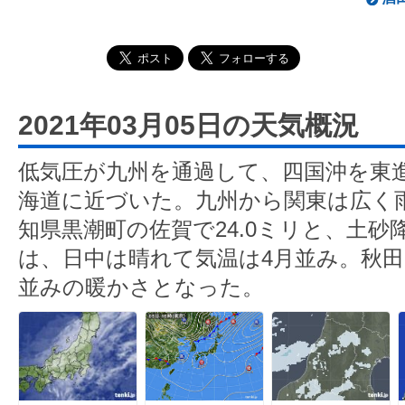
2021年03月05日の天気概況
低気圧が九州を通過して、四国沖を東
海道に近づいた。九州から関東は広く
知県黒潮町の佐賀で24.0ミリと、土
は、日中は晴れて気温は4月並み。秋田は
並みの暖かさとなった。