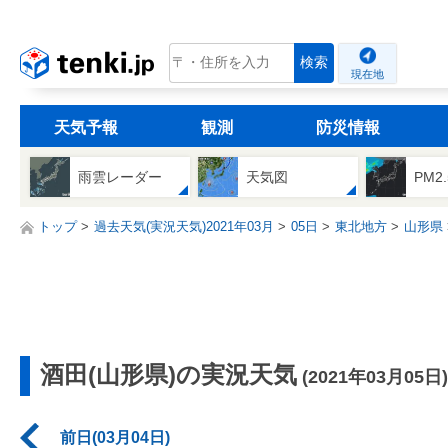
tenki.jp
検索
現在地
天気予報
観測
防災情報
雨雲レーダー
天気図
PM2
トップ
過去天気(実況天気)2021年03月
05日
東北地方
山形県
酒田(山形県)の実況天気
(2021年03月05日)
前日(03月04日)