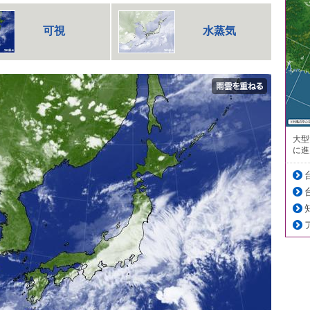
可視
水蒸気
大型
に進