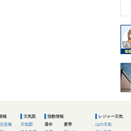
情報
天気図
指数情報
レジャー天気
注意報
天気図
通年
夏季
山の天気