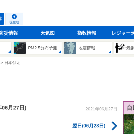
索
現在地
防災情報
天気図
指数情報
レジャー
PM2.5分布予測
地震情報
気
日本付近
台
年06月27日)
2021年06月27日
翌日(06月28日)