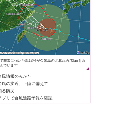
で非常に強い台風13号が久米島の北北西約70kmを西
んでいます
台風情報のみかた
台風の接近、上陸に備えて
知る防災
アプリで台風進路予報を確認