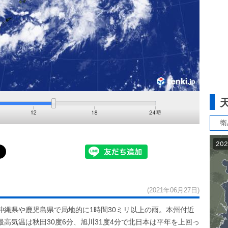
衛
(2021年06月27日)
沖縄県や鹿児島県で局地的に1時間30ミリ以上の雨。本州付近
高気温は秋田30度6分、旭川31度4分で北日本は平年を上回っ