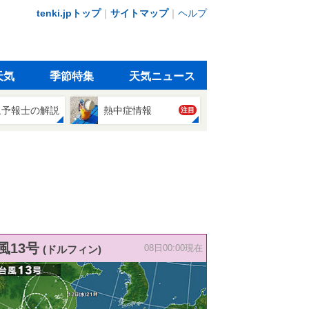
tenki.jpトップ
｜
サイトマップ
｜
ヘルプ
天気
季節特集
天気ニュース
象予報士の解説
熱中症情報
注目
風13号
(ドルフィン)
08日00:00現在