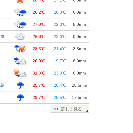
27日日曜の天気 台風が離れても雨
台
26.2℃
20.0℃
0.0
mm
雲や雷雲が発達 北海道で真夏日
東京は5月並み
沢
27.0℃
22.3℃
5.0
mm
27日06:27
古屋
26.0℃
22.0℃
0.0
mm
台風5号が北上中 小笠原諸島は高波
に注意 本州などへの影響は?
島
28.3℃
21.4℃
3.5
mm
27日05:44
知
26.0℃
19.7℃
8.0
mm
岡
31.3℃
23.3℃
0.0
mm
児島
25.7℃
20.4℃
28.5
mm
覇
29.7℃
25.5℃
17.5
mm
詳しく見る