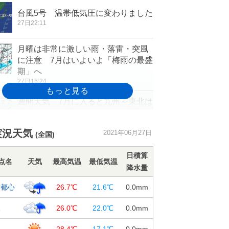
台風5号 温帯低気圧に変わりました
27日22:11
月曜は非常に激しい雨・落雷・突風
に注意 7月はいよいよ「梅雨の最盛
期」へ
27日16:24
週間天気 7月に入ると九州～東北は
「本格的な梅雨シーズン」 大雨へ
の備えを
実況天気
2021年06月27日
27日15:50
(全国)
27日(日) 関東の天気 午後は広く
日積算
点名
天気
最高気温
最低気温
雨 大きめの傘を 暑さ和らぐ
降水量
27日08:34
京都心
26.7℃
21.6℃
0.0
mm
東北～九州は梅雨本番「滝のような
雨」も 遅れている沖縄の梅雨明け
阪
26.0℃
22.0℃
0.0
mm
は? 2週間天気
27日07:29
幌
28.4℃
17.1℃
0.0
mm