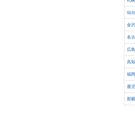
仙
金
名
広
高
福
鹿
那