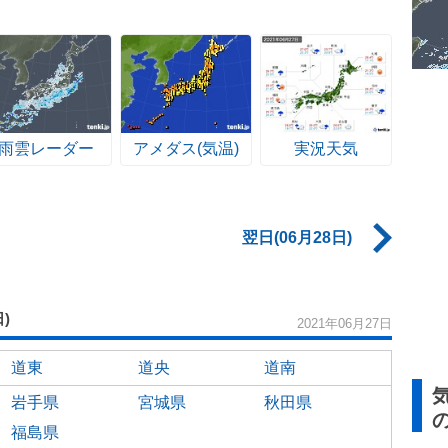
雨雲レーダー
アメダス(気温)
実況天気
翌日(06月28日)
日)
2021年06月27日
道東
道央
道南
岩手県
宮城県
秋田県
福島県