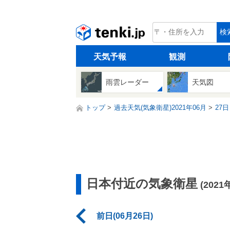
tenki.jp
検
天気予報
観測
雨雲レーダー
天気図
トップ
過去天気(気象衛星)2021年06月
27日
日本付近の気象衛星
(2021
前日(06月26日)