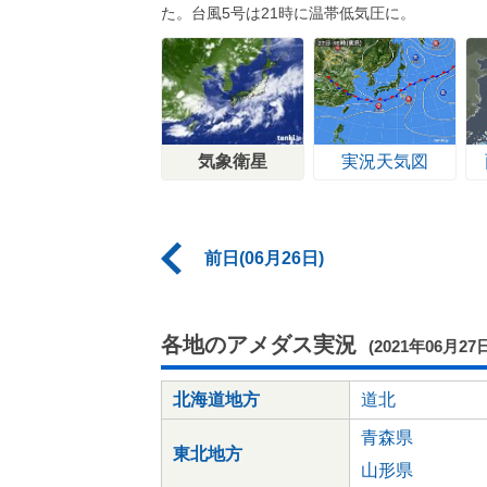
た。台風5号は21時に温帯低気圧に。
気象衛星
実況天気図
前日(06月26日)
各地のアメダス実況
(2021年06月27
北海道地方
道北
青森県
東北地方
山形県