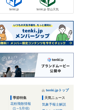
tenki.jp
tenki.jp 登山天気
tenki.jpトップ
季節特集
天気ニュース
花粉飛散情報
気象予報士解説
(1～5月頃)