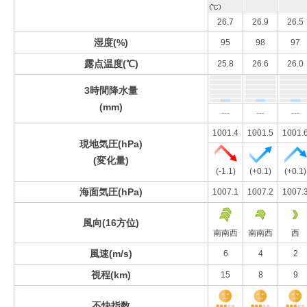
26.7
26.9
26.5
湿度(%)
95
98
97
露点温度(℃)
25.8
26.6
26.0
3時間降水量
(mm)
---
---
---
1001.4
1001.5
1001.
現地気圧(hPa)
(変化量)
(-1.1)
(+0.1)
(+0.1)
海面気圧(hPa)
1007.1
1007.2
1007.
風向(16方位)
南南西
南南西
西
風速(m/s)
6
4
2
視程(km)
15
8
9
不快指数