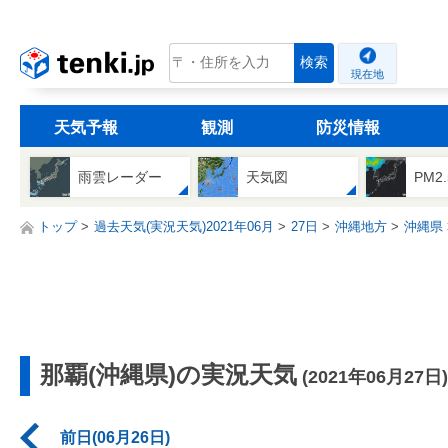
tenki.jp
検索
現在地
天気予報
観測
防災情報
雨雲レーダー
天気図
PM2
トップ
過去天気(実況天気)2021年06月
27日
沖縄地方
沖縄県
那覇(沖縄県)の実況天気
(2021年06月27日)
前日(06月26日)