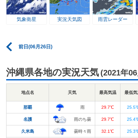
気象衛星
実況天気図
雨雲レーダー
前日(06月26日)
沖縄県各地の実況天気
(2021年0
地点名
天気
最高気温
最低気
那覇
雨
29.7℃
25.5
名護
雨のち曇
29.7℃
25.4
久米島
曇時々雨
32.1℃
25.3