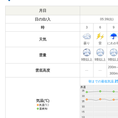
月日
日の出/入
05:39(出)
時
3
6
9
天気
曇り
雷
にわか
雲量
9割以上
9割以上
9割以
200m
雲底高度
---
---
300m
2
朝までの最低気温
気温(℃)