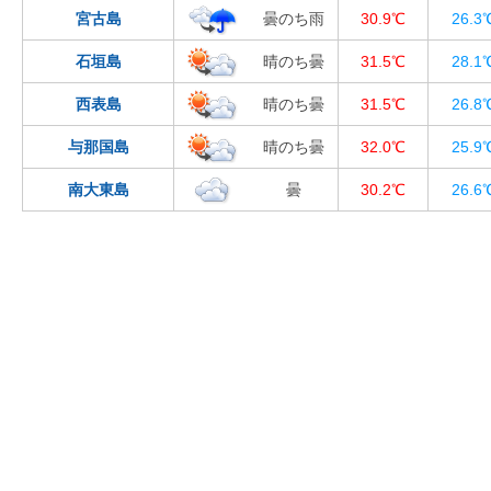
宮古島
曇のち雨
30.9℃
26.3
石垣島
晴のち曇
31.5℃
28.1
西表島
晴のち曇
31.5℃
26.8
与那国島
晴のち曇
32.0℃
25.9
南大東島
曇
30.2℃
26.6