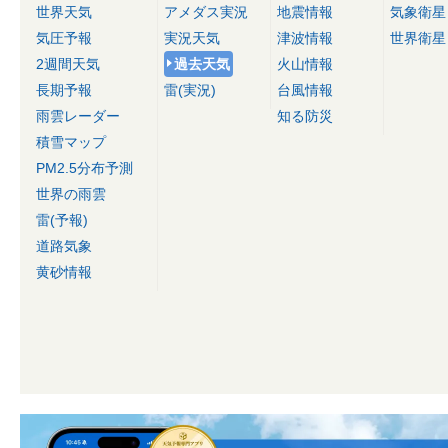
世界天気
アメダス実況
地震情報
気象衛星
気圧予報
実況天気
津波情報
世界衛星
2週間天気
過去天気
火山情報
長期予報
雷(実況)
台風情報
雨雲レーダー
知る防災
積雪マップ
PM2.5分布予測
世界の雨雲
雷(予報)
道路気象
黄砂情報