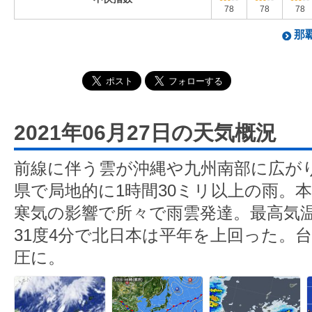
78
78
78
那覇
2021年06月27日の天気概況
前線に伴う雲が沖縄や九州南部に広が
県で局地的に1時間30ミリ以上の雨。
寒気の影響で所々で雨雲発達。最高気温
31度4分で北日本は平年を上回った。台
圧に。