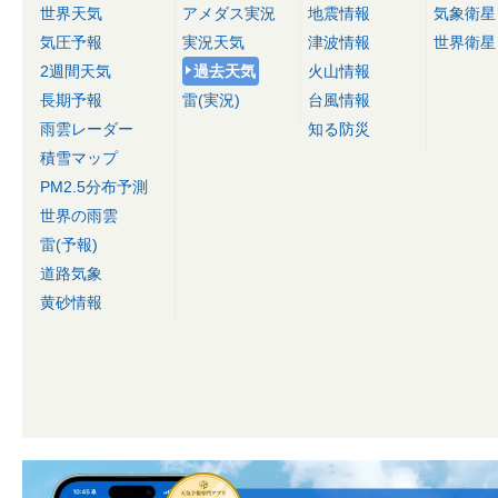
世界天気
アメダス実況
地震情報
気象衛星
気圧予報
実況天気
津波情報
世界衛星
2週間天気
過去天気
火山情報
長期予報
雷(実況)
台風情報
雨雲レーダー
知る防災
積雪マップ
PM2.5分布予測
世界の雨雲
雷(予報)
道路気象
黄砂情報