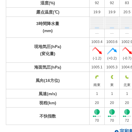
湿度(%)
92
92
83
露点温度(℃)
19.9
19.9
20.5
3時間降水量
(mm)
---
---
---
1003.4
1003.6
1002.
現地気圧(hPa)
(変化量)
(-1.2)
(+0.2)
(-0.7)
海面気圧(hPa)
1005.1
1005.3
1004.
風向(16方位)
南東
東
北東
風速(m/s)
1
1
1
視程(km)
20
20
20
不快指数
70
70
72
宇和島