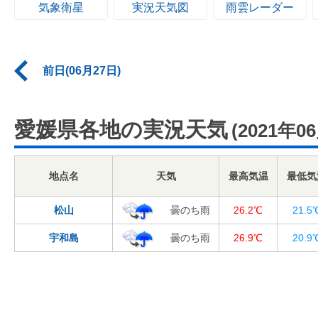
気象衛星
実況天気図
雨雲レーダー
前日(06月27日)
愛媛県各地の実況天気
(2021年0
地点名
天気
最高気温
最低気
松山
曇のち雨
26.2℃
21.5
宇和島
曇のち雨
26.9℃
20.9