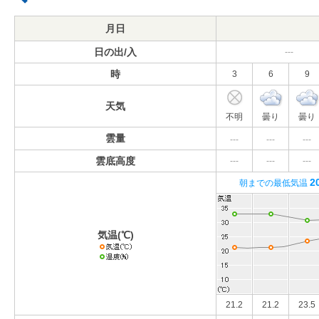
月日
日の出/入
---
時
3
6
9
天気
不明
曇り
曇り
雲量
---
---
---
雲底高度
---
---
---
2
朝までの最低気温
気温(℃)
21.2
21.2
23.5