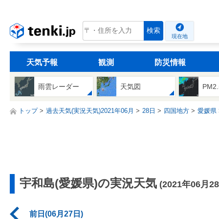
tenki.jp
検索
現在地
天気予報
観測
防災情報
雨雲レーダー
天気図
PM2
トップ
過去天気(実況天気)2021年06月
28日
四国地方
愛媛県
宇和島(愛媛県)の実況天気
(2021年06月2
前日(06月27日)