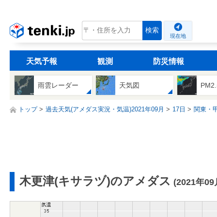
tenki.jp
検索
現在地
天気予報
観測
防災情報
雨雲レーダー
天気図
PM2
トップ
過去天気(アメダス実況・気温)2021年09月
17日
関東・
木更津(キサラヅ)のアメダス
(2021年09