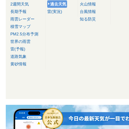
2週間天気
過去天気
火山情報
長期予報
雷(実況)
台風情報
雨雲レーダー
知る防災
積雪マップ
PM2.5分布予測
世界の雨雲
雷(予報)
道路気象
黄砂情報